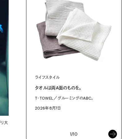
ライフスタイル
ファッショ
タオルは両A面のものを。
渋⾕『blu
作った、
T・TOWEL／グルーミングのABC。
3Dプリン
2026年8月7日
プログラム「
2026年8
がり大
1/10