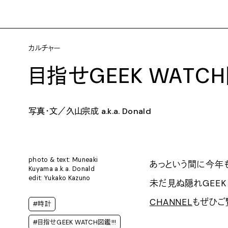
カルチャー
目指せGEEK WATCH図鑑
写真・文／久山宗成 a.k.a. Donald
photo & text: Muneaki
あっという間に今年も折
Kuyama a.k.a. Donald
edit: Yukako Kazuno
未だ見ぬ隠れGEEK 
CHANNEL
もぜひご
#時計
#目指せGEEK WATCH図鑑!!!