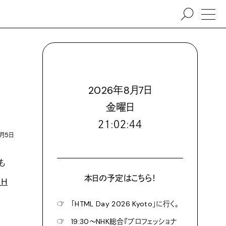
2026
年
8
月
7
日
金
曜日
２１:０２:４６
6月5日
も
本日の予定はこちら！
CH
☞
「HTML Day 2026 Kyoto」に行く。
☞
19:30〜NHK総合『プロフェッショナ