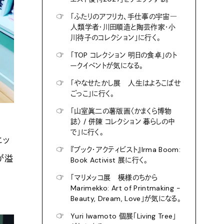
☞
「ふたりのアフリカ、手仕事の宇宙―
人類学者・川田順造と陶芸作家・小
川待子のコレクション」に行く。
☞
「TOP コレクション 明日の食卓」のト
ークイベントが気になる。
☞
「やなせたかし展 人生はよろこばせ
ごっこ」に行く。
☞
「山室眞二の薯版画〈かまくら博物
誌〉 / 併陳 コレクション 暮らしの中
で」に行く。
ヒッ
☞
『ブック・アクティビスト』Irma Boom:
が溢
Book Activist 展に行く。
☞
「マリメッコ展 模様のちから
Marimekko: Art of Printmaking -
Beauty, Dream, Love」が気になる。
☞
Yuri Iwamoto 個展「Living Tree」