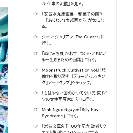
ル 仕事の流儀』を見る。
☞
「安西水丸原画展 和菓子の四季
―『あじわい』表紙画から」が気にな
る。
☞
ジャン・ジュリアン「The Guests」に
行く。
☞
「ぬけみち展 かわす・つくる・ともにい
る―生きるための回路」に行く。
☞
Moonstruck Cultivation vol.1「想
像力を取り戻す：『ディープ・ルッキン
グ』アートクラブ」をチェック。
☞
「もはやない国のかつてない光 東ドイ
ツの女性写真家たち」に行く。
☞
Minh Ngoc Nguyen「Silly Boy
Syndrome」に行く。
☞
「岩波文庫創刊100年記念 読者リク
エスト復刊2027」をチェックする。