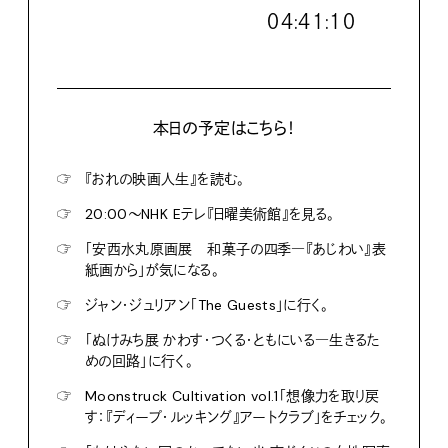
０４:４１:１２
本日の予定はこちら！
☞
『おれの映画人生』を読む。
☞
20:00〜NHK Eテレ『日曜美術館』を見る。
☞
「安西水丸原画展 和菓子の四季―『あじわい』表
紙画から」が気になる。
☞
ジャン・ジュリアン「The Guests」に行く。
☞
「ぬけみち展 かわす・つくる・ともにいる―生きるた
めの回路」に行く。
☞
Moonstruck Cultivation vol.1「想像力を取り戻
す：『ディープ・ルッキング』アートクラブ」をチェック。