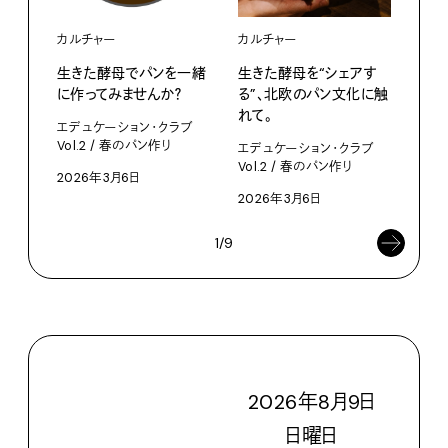
カルチャー
カルチャー
カル
生きた酵母でパンを一緒
生きた酵母を“シェアす
森の
に作ってみませんか？
る”、北欧のパン文化に触
宙、
れて。
て。
エデュケーション・クラブ
Vol.2 / 春のパン作り
エデュケーション・クラブ
POP
Vol.2 / 春のパン作り
CLUB
2026年3月6日
2026年3月6日
202
1/9
2026
年
8
月
9
日
日
曜日