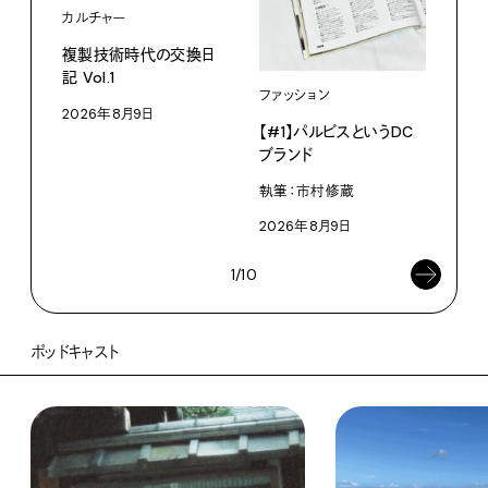
カルチャー
ライ
複製技術時代の交換日
記 Vol.1
見え
ファッション
なく
2026年8月9日
【#1】パルビスというDC
V・
ブランド
ABC
執筆：市村修蔵
202
2026年8月9日
1/10
ポッドキャスト