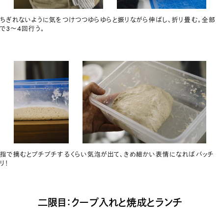
ちぎれないように気をつけつつゆらゆらと振りながら伸ばし、折り畳む。全部
で3〜4回行う。
指で摘むとプチプチするくらい気泡が出て、きめ細かい表情になればバッチ
リ！
二限目：クープ入れと焼成とランチ