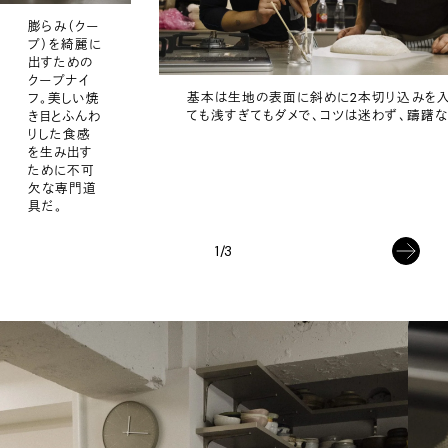
膨らみ（クー
プ）を綺麗に
出すための
クープナイ
基本は生地の表面に斜めに2本切り込みを入
フ。美しい焼
ても浅すぎてもダメで、コツは迷わず、躊躇な
き目とふんわ
りした食感
を生み出す
ために不可
欠な専門道
具だ。
1/3