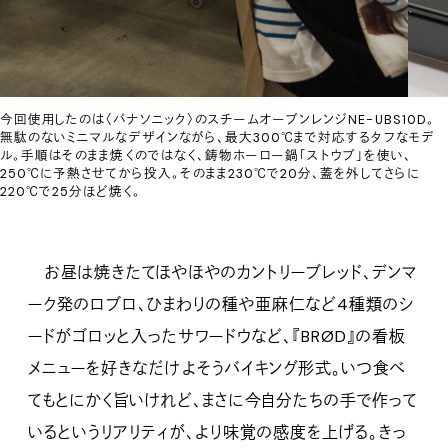
今回使用したのは〈パナソニック〉のスチームオーブンレンジNE-UBS10D。
無駄のないミニマルなデザインながら、最大300℃まで対応するタフなモデ
ル。手順はそのまま焼くのではなく、鋳物ホーロー鍋「ストウブ」を使い、
250℃に予熱させてから投入。そのまま230℃で20分、蓋を外してさらに
220℃で25分ほど焼く。
お昼は焼きたてほやほやのカントリーブレッド、デンマ
ーク発のロブロ、ひまわりの種や亜麻仁など4種類のシ
ードがゴロッと入ったサワードウなど、『BRØD』の看板
メニューを好きなだけよそうバイキング形式。いつ食べ
てもとにかく旨いけれど、まさに今自分たちの手で作って
いるというリアリティが、より味覚の感度を上げる。きっ