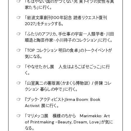
☞
「もはやない国のかつてない光 東ドイツの女性写真
家たち」に行く。
☞
「岩波文庫創刊100年記念 読者リクエスト復刊
2027」をチェックする。
☞
「ふたりのアフリカ、手仕事の宇宙―人類学者・川田
順造と陶芸作家・小川待子のコレクション」に行く。
☞
「TOP コレクション 明日の食卓」のトークイベントが
気になる。
☞
「やなせたかし展 人生はよろこばせごっこ」に行
く。
☞
「山室眞二の薯版画〈かまくら博物誌〉 / 併陳 コレ
クション 暮らしの中で」に行く。
☞
『ブック・アクティビスト』Irma Boom: Book
Activist 展に行く。
☞
「マリメッコ展 模様のちから Marimekko: Art
of Printmaking -Beauty, Dream, Love」が気に
なる。