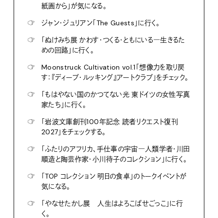
紙画から」が気になる。
☞
ジャン・ジュリアン「The Guests」に行く。
☞
「ぬけみち展 かわす・つくる・ともにいる―生きるた
めの回路」に行く。
☞
Moonstruck Cultivation vol.1「想像力を取り戻
す：『ディープ・ルッキング』アートクラブ」をチェック。
☞
「もはやない国のかつてない光 東ドイツの女性写真
家たち」に行く。
☞
「岩波文庫創刊100年記念 読者リクエスト復刊
2027」をチェックする。
☞
「ふたりのアフリカ、手仕事の宇宙―人類学者・川田
順造と陶芸作家・小川待子のコレクション」に行く。
☞
「TOP コレクション 明日の食卓」のトークイベントが
気になる。
☞
「やなせたかし展 人生はよろこばせごっこ」に行
く。