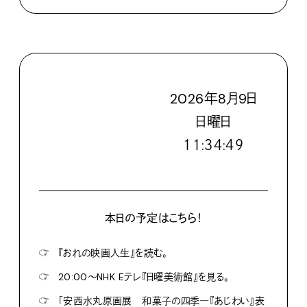
2026
年
8
月
9
日
日
曜日
１１:３４:５１
本日の予定はこちら！
☞
『おれの映画人生』を読む。
☞
20:00〜NHK Eテレ『日曜美術館』を見る。
☞
「安西水丸原画展 和菓子の四季―『あじわい』表