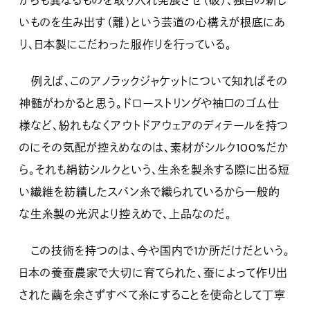
がらも異なるものを取り入れ発展させ（破）、独自の新し
いものを生み出す（離）という芸道の心構えが根底にあ
り、日本製にこだわった服作りを行っている。
例えば、このアノラックジャケットについて知ればその
神髄がわかると思う。ドローストリングや袖口のゴム仕
様など、紛れもなくアウトドアウェアのディテールを持つ
のにその気配が控えめなのは、素材がシルク100%だか
ら。それも絹紡シルクという、生糸を製糸する際に出る短
い繊維を紡績したスパン糸で織られているから一般的
な生糸製の光沢より控えめで、上品なのだ。
この技術を持つのは、今や国内で1か所だけだという。
日本の養蚕農家で大切に育てられた、蚕によって作り出
された繭を余さずすべて糸にすることを使命として丁寧