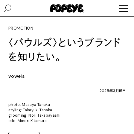
PROMOTION
〈バウルズ〉というブランド
を知りたい。
vowels
2025年3月15日
photo: Masaya Tanaka
styling: Takayuki Tanaka
grooming: Nori Takabayashi
edit: Minori Kitamura