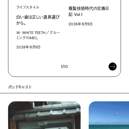
ライフスタイル
複製技術時代の交換日
記 Vol.1
白い歯は正しい道具選び
ファ
から。
2026年8月9日
【#
W・WHITE TEETH／グルー
ブラ
ミングのABC。
執筆
2026年8月9日
202
1/10
ポッドキャスト