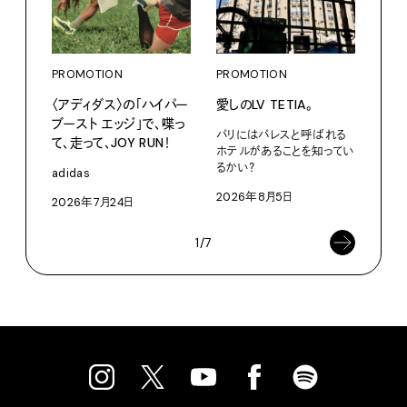
PROMOTION
PROMOTION
PRO
〈アディダス〉の「ハイパー
愛しのLV TETIA。
カリ
ブースト エッジ」で、喋っ
をつ
パリにはパレスと呼ばれる
て、走って、JOY RUN！
プ。
ホテルがあることを知ってい
るかい？
adidas
Moun
2026年8月5日
2026年7月24日
202
1/7