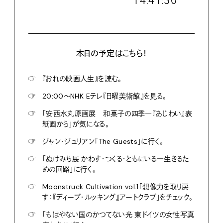
１４:４１:３１
本日の予定はこちら！
☞
『おれの映画人生』を読む。
☞
20:00〜NHK Eテレ『日曜美術館』を見る。
☞
「安西水丸原画展 和菓子の四季―『あじわい』表
紙画から」が気になる。
☞
ジャン・ジュリアン「The Guests」に行く。
☞
「ぬけみち展 かわす・つくる・ともにいる―生きるた
めの回路」に行く。
☞
Moonstruck Cultivation vol.1「想像力を取り戻
す：『ディープ・ルッキング』アートクラブ」をチェック。
☞
「もはやない国のかつてない光 東ドイツの女性写真