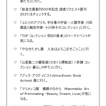
家たち」に行く。
☞
「岩波文庫創刊100年記念 読者リクエスト復刊
2027」をチェックする。
☞
「ふたりのアフリカ、手仕事の宇宙―人類学者・川田
順造と陶芸作家・小川待子のコレクション」に行く。
☞
「TOP コレクション 明日の食卓」のトークイベントが
気になる。
☞
「やなせたかし展 人生はよろこばせごっこ」に行
く。
☞
「山室眞二の薯版画〈かまくら博物誌〉 / 併陳 コレ
クション 暮らしの中で」に行く。
☞
『ブック・アクティビスト』Irma Boom: Book
Activist 展に行く。
☞
「マリメッコ展 模様のちから Marimekko: Art
of Printmaking -Beauty, Dream, Love」が気に
なる。