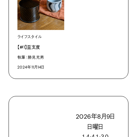
ライフスタイル
【#1】盃支度
執筆：勝見充男
2024年11月14日
2026
年
8
月
9
日
日
曜日