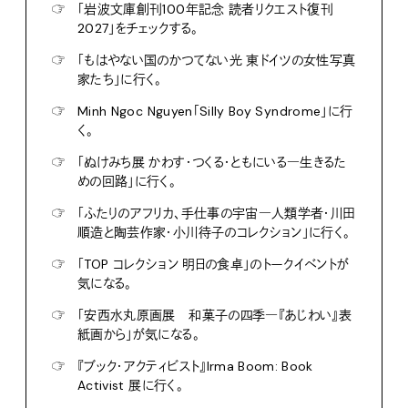
☞
「岩波文庫創刊100年記念 読者リクエスト復刊
2027」をチェックする。
☞
「もはやない国のかつてない光 東ドイツの女性写真
家たち」に行く。
☞
Minh Ngoc Nguyen「Silly Boy Syndrome」に行
く。
☞
「ぬけみち展 かわす・つくる・ともにいる―生きるた
めの回路」に行く。
☞
「ふたりのアフリカ、手仕事の宇宙―人類学者・川田
順造と陶芸作家・小川待子のコレクション」に行く。
☞
「TOP コレクション 明日の食卓」のトークイベントが
気になる。
☞
「安西水丸原画展 和菓子の四季―『あじわい』表
紙画から」が気になる。
☞
『ブック・アクティビスト』Irma Boom: Book
Activist 展に行く。