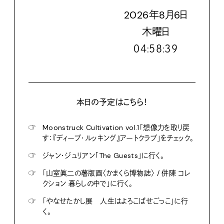
2026
年
8
月
6
日
木
曜日
０４:５８:４０
本日の予定はこちら！
☞
Moonstruck Cultivation vol.1「想像力を取り戻
す：『ディープ・ルッキング』アートクラブ」をチェック。
☞
ジャン・ジュリアン「The Guests」に行く。
☞
「山室眞二の薯版画〈かまくら博物誌〉 / 併陳 コレ
クション 暮らしの中で」に行く。
☞
「やなせたかし展 人生はよろこばせごっこ」に行
く。