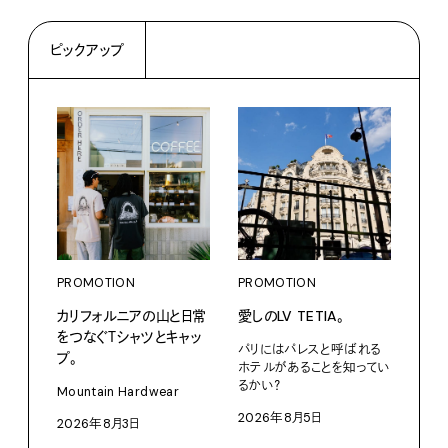
ピックアップ
PROMOTION
PROMOTION
PRO
カリフォルニアの山と日常
愛しのLV TETIA。
だか
をつなぐＴシャツとキャッ
しが
パリにはパレスと呼ばれる
プ。
理由 
ホテルがあることを知ってい
GIN
るかい？
Mountain Hardwear
〈ZO
2026年8月5日
2026年8月3日
「Fra