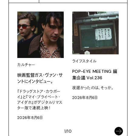
ライフスタイル
カルチャー
フー
POP-EYE MEETING 編
映画監督ガス・ヴァン・サ
鳩サ
集会議 Vol.236
ントにインタビュー。
水よ
い。
夜遅かったのは、そっか。
『ドラッグストア・カウボー
イ』と『マイ・プライベート・
2026年8月6日
小林
アイダホ』がデジタルリマス
南
ター版で連続上映！
202
2026年8月6日
1/10