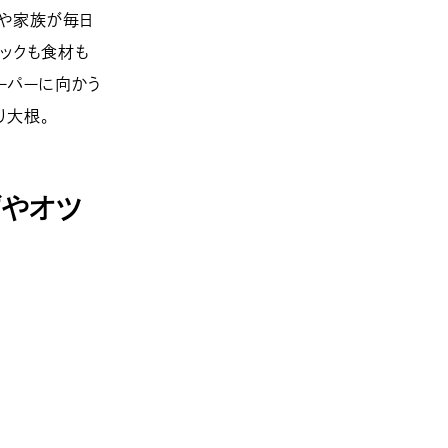
分や家族が毎日
ニックも食材も
ーパーに向かう
り大根。
ずやオツ