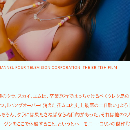
NNEL FOUR TELEVISION CORPORATION, THE BRITISH FILM
娘のタラ、スカイ、エムは、卒業旅行ではっちゃけるべくクレタ島の
つ。『ハングオーバー! 消えた花ムコと史上最悪の二日酔い』よろ
ちろん、タラには果たさねばならぬ目的があった。それは他の2
ージンをここで体験すること。というとハーモニー・コリンの傑作『