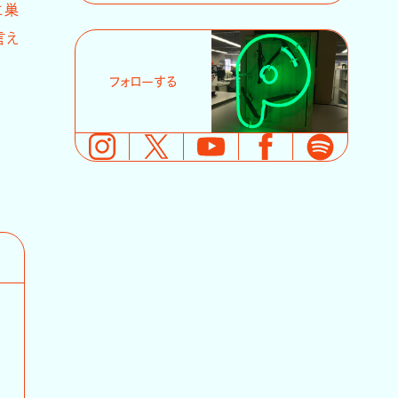
に巣
言え
フォローする