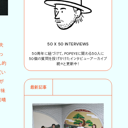
50 X 50 INTERVIEWS
夫
っ
50周年に紐づけて、POPEYEに関わる50人に
50個の質問を投げかけたインタビューアーカイブ
し的
続々と更新中！
てい
が
最新記事
意味
素晴