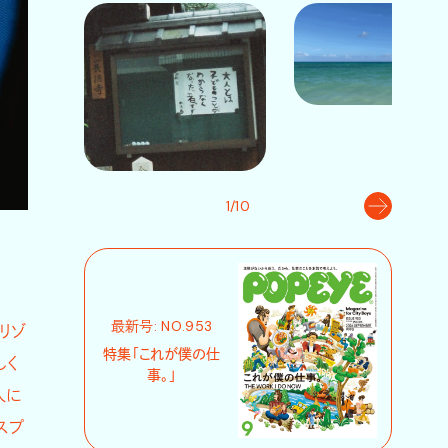
1/10
最新号: NO.953
リゾ
特集「これが僕の仕
しく
事。」
人に
スプ