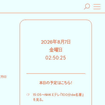
2026
年
8
月
7
日
金
曜日
０２:５０:２６
7月1日
本日の予定はこちら！
☞
15:05〜NHK Eテレ『100分de名著』
を見る。