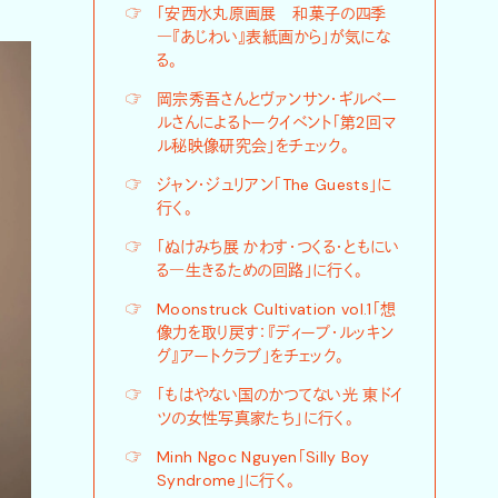
☞
「安西水丸原画展 和菓子の四季
―『あじわい』表紙画から」が気にな
る。
☞
岡宗秀吾さんとヴァンサン・ギルベー
ルさんによるトークイベント「第2回マ
ル秘映像研究会」をチェック。
☞
ジャン・ジュリアン「The Guests」に
行く。
☞
「ぬけみち展 かわす・つくる・ともにい
る―生きるための回路」に行く。
☞
Moonstruck Cultivation vol.1「想
像力を取り戻す：『ディープ・ルッキン
グ』アートクラブ」をチェック。
☞
「もはやない国のかつてない光 東ドイ
ツの女性写真家たち」に行く。
☞
Minh Ngoc Nguyen「Silly Boy
Syndrome」に行く。