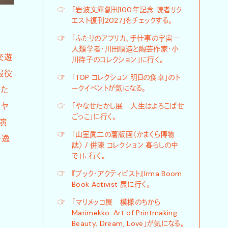
☞
「岩波文庫創刊100年記念 読者リク
エスト復刊2027」をチェックする。
☞
「ふたりのアフリカ、手仕事の宇宙―
人類学者・川田順造と陶芸作家・小
交遊
川待子のコレクション」に行く。
服役
☞
「TOP コレクション 明日の食卓」のト
ークイベントが気になる。
った
イヤ
☞
「やなせたかし展 人生はよろこばせ
ごっこ」に行く。
演
☞
「山室眞二の薯版画〈かまくら博物
を逸
誌〉 / 併陳 コレクション 暮らしの中
で」に行く。
☞
『ブック・アクティビスト』Irma Boom:
Book Activist 展に行く。
☞
「マリメッコ展 模様のちから
Marimekko: Art of Printmaking -
Beauty, Dream, Love」が気になる。