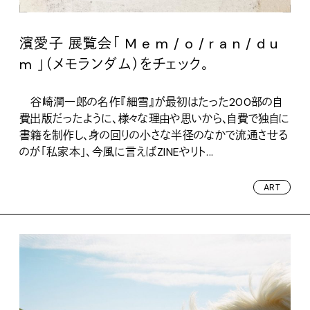
濱愛子 展覧会「 M e m / o / r a n / d u
m 」（メモランダム）をチェック。
谷崎潤一郎の名作『細雪』が最初はたった200部の自
費出版だったように、様々な理由や思いから、自費で独自に
書籍を制作し、身の回りの小さな半径のなかで流通させる
のが「私家本」、今風に言えばZINEやリト...
ART