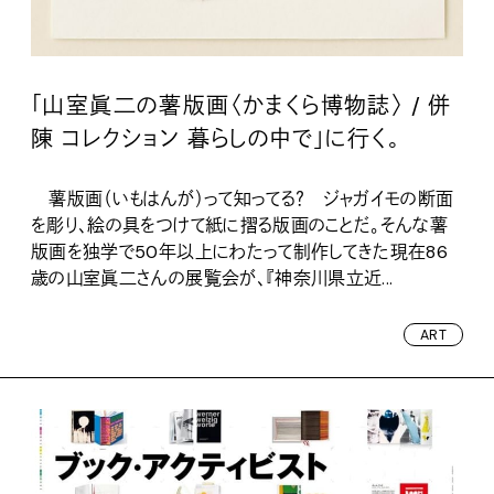
「山室眞二の薯版画〈かまくら博物誌〉 / 併
陳 コレクション 暮らしの中で」に行く。
薯版画（いもはんが）って知ってる？ ジャガイモの断面
を彫り、絵の具をつけて紙に摺る版画のことだ。そんな薯
版画を独学で50年以上にわたって制作してきた現在86
歳の山室眞二さんの展覧会が、『神奈川県立近...
ART