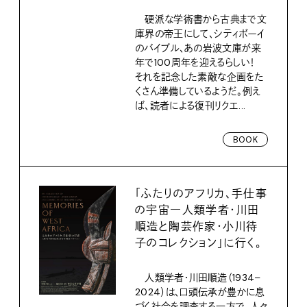
硬派な学術書から古典まで文
庫界の帝王にして、シティボーイ
のバイブル、あの岩波文庫が来
年で100周年を迎えるらしい！
それを記念した素敵な企画をた
くさん準備しているようだ。例え
ば、読者による復刊リクエ...
BOOK
「ふたりのアフリカ、手仕事
の宇宙―人類学者・川田
順造と陶芸作家・小川待
子のコレクション」に行く。
人類学者・川田順造（1934–
2024）は、口頭伝承が豊かに息
づく社会を調査する一方で、人々