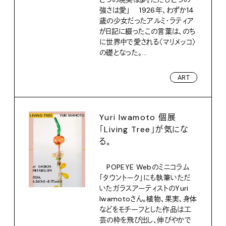
強さは愛」 1926年、わずか14
歳の少女だったアルミ・ラティア
が日記に綴ったこの言葉は、のち
に世界中で愛される〈マリメッコ〉
の礎となった。...
ART
Yuri Iwamoto 個展
「Living Tree」が気にな
る。
POPEYE Webのミニコラム
「タウントーク」にも執筆いただ
いたガラスアーティストのYuri
Iwamotoさん。植物、果実、身体
などをモチーフとした作品は工
芸の枠を飛び出し、伸びやかで