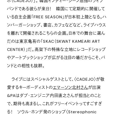
ホ（CADEJO）」。 韓国インディー・シーン屈指のライブ
バンドである彼らが来日！ 韓国にて定期的に開催して
いる自主企画「FREE SEASON」が日本初上陸となる。ハ
ンバーガーショップ、書店、カフェなどなど、ライブハウス
を離れて開催されるこちらの企画。日本での舞台に選ん
だのは東京亀有の「SKAC（SKWAT KAMEARI ART
CENTER）」だ。高架下の特殊な立地にレコードショップ
やアートブックショップが広がる注目の場だからこそ、バ
ンドとの相性も抜群。
ライブにはスペシャルゲストとして、〈CADEJO〉が敬
愛するキーボーディストの
エマーソン北村さん
が出演
&PAはダブ・エンジニア内田直之さんが担当とのこと
で、期待も高まるし、これがフリーイベントってすごすぎ
る！ ソウル・ホンデ発のショップ〈Stereophonic