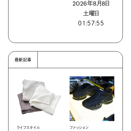
2026
年
8
月
8
日
土
曜日
０１:５７:５６
最新記事
ライフスタイル
ファッション
カル