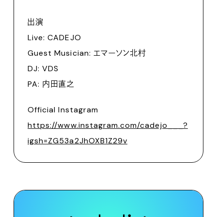
出演
Live: CADEJO
Guest Musician: エマーソン北村
DJ: VDS
PA: 内田直之
Official Instagram
https://www.instagram.com/cadejo___?
igsh=ZG53a2JhOXB1Z29v