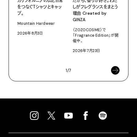
カリフォルニアの山と日常
だから、香りが好き。わた
をつなぐＴシャツとキャッ
しがフレグランスをまとう
プ。
理由 Created by
PRO
GINZA
〈S
Mountain Hardwear
に作
〈ZOZOCOSME〉で
2026年8月3日
「Fragrance Edition」が開
イ”
催中。
SEIK
2026年7月23日
202
1/7