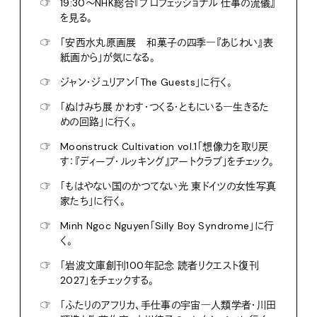
☞
19:30〜NHK総合『プロフェッショナル 仕事の流儀』
を見る。
☞
「安西水丸原画展 和菓子の四季―『あじわい』表
紙画から」が気になる。
☞
ジャン・ジュリアン「The Guests」に行く。
☞
「ぬけみち展 かわす・つくる・ともにいる―生きるた
めの回路」に行く。
☞
Moonstruck Cultivation vol.1「想像力を取り戻
す：『ディープ・ルッキング』アートクラブ」をチェック。
☞
「もはやない国のかつてない光 東ドイツの女性写真
家たち」に行く。
☞
Minh Ngoc Nguyen「Silly Boy Syndrome」に行
く。
☞
「岩波文庫創刊100年記念 読者リクエスト復刊
2027」をチェックする。
☞
「ふたりのアフリカ、手仕事の宇宙―人類学者・川田