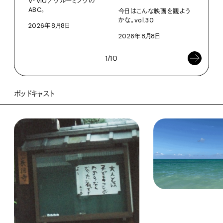
V・VIO／グルーミングの
ABC。
今日はこんな映画を観よう
202
かな。vol.30
2026年8月8日
2026年8月8日
1/10
ポッドキャスト