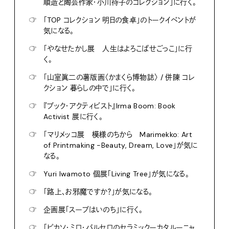
順造と陶芸作家・小川待子のコレクション」に行く。
☞
「TOP コレクション 明日の食卓」のトークイベントが
気になる。
☞
「やなせたかし展 人生はよろこばせごっこ」に行
く。
☞
「山室眞二の薯版画〈かまくら博物誌〉 / 併陳 コレ
クション 暮らしの中で」に行く。
☞
『ブック・アクティビスト』Irma Boom: Book
Activist 展に行く。
☞
「マリメッコ展 模様のちから Marimekko: Art
of Printmaking -Beauty, Dream, Love」が気に
なる。
☞
Yuri Iwamoto 個展「Living Tree」が気になる。
☞
「路上、お邪魔ですか？」が気になる。
☞
企画展「スープはいのち」に行く。
☞
「ピカソ・ミロ・バルセロのセラミックーカタルーニャ