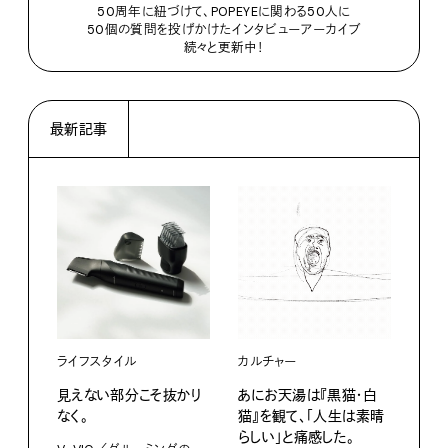
50周年に紐づけて、POPEYEに関わる50人に
50個の質問を投げかけたインタビューアーカイブ
続々と更新中！
最新記事
ライフスタイル
カルチャー
ライ
見えない部分こそ抜かり
あにお天湯は『黒猫・白
すぐ
なく。
猫』を観て、「人生は素晴
U・
らしい」と痛感した。
ABC