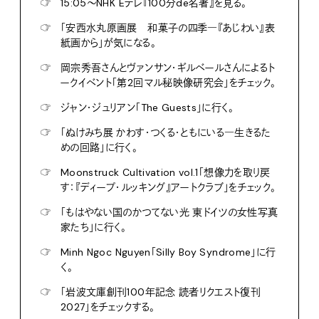
☞
15:05〜NHK Eテレ『100分de名著』を見る。
☞
「安西水丸原画展 和菓子の四季―『あじわい』表
紙画から」が気になる。
☞
岡宗秀吾さんとヴァンサン・ギルベールさんによるト
ークイベント「第2回マル秘映像研究会」をチェック。
☞
ジャン・ジュリアン「The Guests」に行く。
☞
「ぬけみち展 かわす・つくる・ともにいる―生きるた
めの回路」に行く。
☞
Moonstruck Cultivation vol.1「想像力を取り戻
す：『ディープ・ルッキング』アートクラブ」をチェック。
☞
「もはやない国のかつてない光 東ドイツの女性写真
家たち」に行く。
☞
Minh Ngoc Nguyen「Silly Boy Syndrome」に行
く。
☞
「岩波文庫創刊100年記念 読者リクエスト復刊
2027」をチェックする。