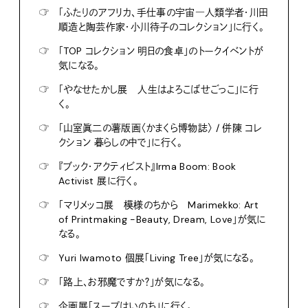
☞
「ふたりのアフリカ、手仕事の宇宙―人類学者・川田
順造と陶芸作家・小川待子のコレクション」に行く。
☞
「TOP コレクション 明日の食卓」のトークイベントが
気になる。
☞
「やなせたかし展 人生はよろこばせごっこ」に行
く。
☞
「山室眞二の薯版画〈かまくら博物誌〉 / 併陳 コレ
クション 暮らしの中で」に行く。
☞
『ブック・アクティビスト』Irma Boom: Book
Activist 展に行く。
☞
「マリメッコ展 模様のちから Marimekko: Art
of Printmaking -Beauty, Dream, Love」が気に
なる。
☞
Yuri Iwamoto 個展「Living Tree」が気になる。
☞
「路上、お邪魔ですか？」が気になる。
☞
企画展「スープはいのち」に行く。