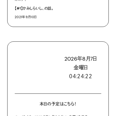
【#1】かみしらいし、の話。
2021年9月10日
2026
年
8
月
7
日
金
曜日
０４:２４:２３
本日の予定はこちら！