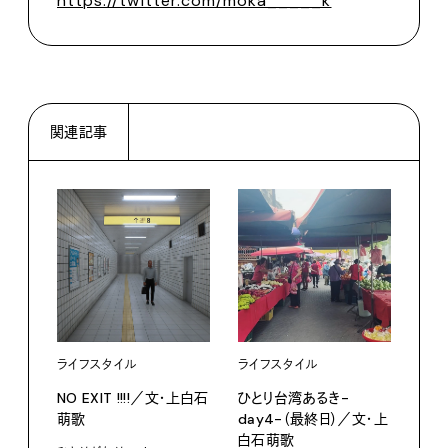
https://twitter.com/moka_____k
関連記事
ライフスタイル
ライフスタイル
ライ
NO EXIT !!!!／文・上白石
ひとり台湾あるき-
ひと
萌歌
day4-（最終日）／文・上
da
白石萌歌