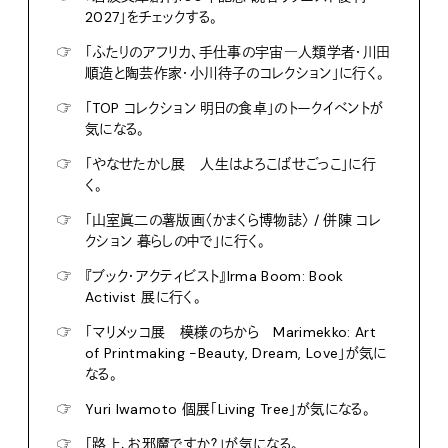
2027」をチェックする。
☞
「ふたりのアフリカ、手仕事の宇宙―人類学者・川田
順造と陶芸作家・小川待子のコレクション」に行く。
☞
「TOP コレクション 明日の食卓」のトークイベントが
気になる。
☞
「やなせたかし展 人生はよろこばせごっこ」に行
く。
☞
「山室眞二の薯版画〈かまくら博物誌〉 / 併陳 コレ
クション 暮らしの中で」に行く。
☞
『ブック・アクティビスト』Irma Boom: Book
Activist 展に行く。
☞
「マリメッコ展 模様のちから Marimekko: Art
of Printmaking -Beauty, Dream, Love」が気に
なる。
☞
Yuri Iwamoto 個展「Living Tree」が気になる。
☞
「路上、お邪魔ですか？」が気になる。