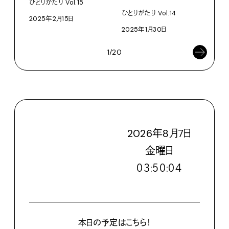
ひとりがたり Vol.15
ひとり
ひとりがたり Vol.14
2025年2月15日
202
2025年1月30日
1/20
2026
年
8
月
7
日
金
曜日
０３:５０:０６
本日の予定はこちら！