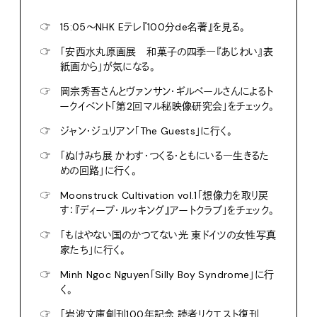
☞
15:05〜NHK Eテレ『100分de名著』を見る。
☞
「安西水丸原画展 和菓子の四季―『あじわい』表
紙画から」が気になる。
☞
岡宗秀吾さんとヴァンサン・ギルベールさんによるト
ークイベント「第2回マル秘映像研究会」をチェック。
☞
ジャン・ジュリアン「The Guests」に行く。
☞
「ぬけみち展 かわす・つくる・ともにいる―生きるた
めの回路」に行く。
☞
Moonstruck Cultivation vol.1「想像力を取り戻
す：『ディープ・ルッキング』アートクラブ」をチェック。
☞
「もはやない国のかつてない光 東ドイツの女性写真
家たち」に行く。
☞
Minh Ngoc Nguyen「Silly Boy Syndrome」に行
く。
☞
「岩波文庫創刊100年記念 読者リクエスト復刊