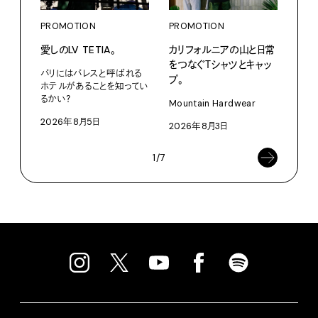
PROMOTION
PROMOTION
PRO
愛しのLV TETIA。
カリフォルニアの山と日常
〈ア
をつなぐＴシャツとキャッ
ブー
パリにはパレスと呼ばれる
プ。
て、走
ホテルがあることを知ってい
るかい？
Mountain Hardwear
adid
2026年8月5日
2026年8月3日
202
1/7