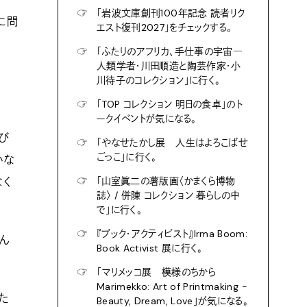
☞
「岩波文庫創刊100年記念 読者リク
に問
エスト復刊2027」をチェックする。
☞
「ふたりのアフリカ、手仕事の宇宙―
人類学者・川田順造と陶芸作家・小
川待子のコレクション」に行く。
☞
「TOP コレクション 明日の食卓」のト
ークイベントが気になる。
び
☞
「やなせたかし展 人生はよろこばせ
ごっこ」に行く。
いな
☞
「山室眞二の薯版画〈かまくら博物
なく
誌〉 / 併陳 コレクション 暮らしの中
で」に行く。
☞
『ブック・アクティビスト』Irma Boom:
せん
Book Activist 展に行く。
☞
「マリメッコ展 模様のちから
Marimekko: Art of Printmaking -
た
Beauty, Dream, Love」が気になる。