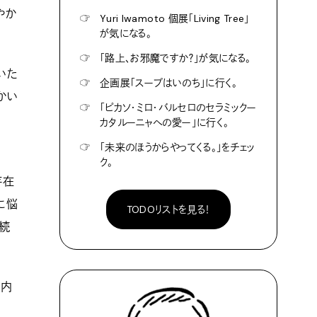
やか
☞
Yuri Iwamoto 個展「Living Tree」
が気になる。
☞
「路上、お邪魔ですか？」が気になる。
いた
☞
企画展「スープはいのち」に行く。
かい
☞
「ピカソ・ミロ・バルセロのセラミックー
カタルーニャへの愛ー」に行く。
☞
「未来のほうからやってくる。」をチェッ
ク。
存在
に悩
TODOリストを見る！
き続
の内