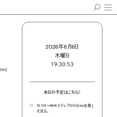
2026
年
8
月
6
日
木
曜日
１９:３０:５４
月15日
本日の予定はこちら！
☞
15:05〜NHK Eテレ『100分de名著』
を見る。