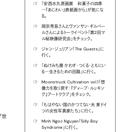
☞
「安西水丸原画展 和菓子の四季
―『あじわい』表紙画から」が気にな
る。
☞
岡宗秀吾さんとヴァンサン・ギルベー
ルさんによるトークイベント「第2回マ
ル秘映像研究会」をチェック。
☞
ジャン・ジュリアン「The Guests」に
行く。
☞
「ぬけみち展 かわす・つくる・ともにい
る―生きるための回路」に行く。
☞
Moonstruck Cultivation vol.1「想
像力を取り戻す：『ディープ・ルッキン
グ』アートクラブ」をチェック。
☞
「もはやない国のかつてない光 東ドイ
ツの女性写真家たち」に行く。
ブ世
☞
Minh Ngoc Nguyen「Silly Boy
Syndrome」に行く。