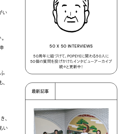
がい
い。
50 X 50 INTERVIEWS
伸
50周年に紐づけて、POPEYEに関わる50人に
50個の質問を投げかけたインタビューアーカイブ
続々と更新中！
、ふ
も、
最新記事
き、
もい