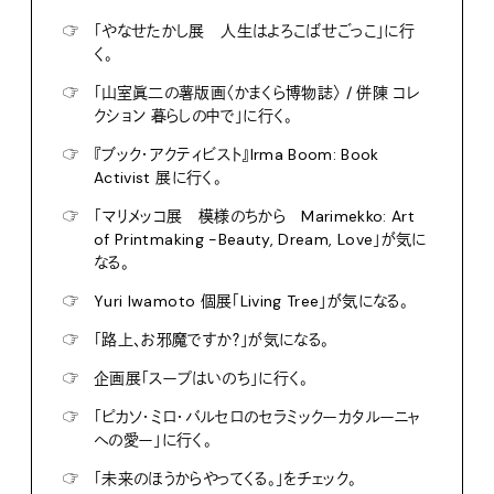
☞
「やなせたかし展 人生はよろこばせごっこ」に行
く。
☞
「山室眞二の薯版画〈かまくら博物誌〉 / 併陳 コレ
クション 暮らしの中で」に行く。
☞
『ブック・アクティビスト』Irma Boom: Book
Activist 展に行く。
☞
「マリメッコ展 模様のちから Marimekko: Art
of Printmaking -Beauty, Dream, Love」が気に
なる。
☞
Yuri Iwamoto 個展「Living Tree」が気になる。
☞
「路上、お邪魔ですか？」が気になる。
☞
企画展「スープはいのち」に行く。
☞
「ピカソ・ミロ・バルセロのセラミックーカタルーニャ
への愛ー」に行く。
☞
「未来のほうからやってくる。」をチェック。