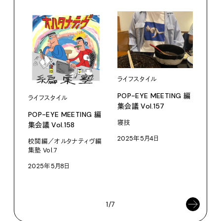
ライフスタイル
POP-EYE MEETING 編
ライフスタイル
集会議 Vol.157
POP-EYE MEETING 編
寝技
ライ
集会議 Vol.158
2025年5月4日
POP
校閲編／オルタナティヴ編
集会議
集塾 Vol.7
2025年5月8日
職場
202
1/7