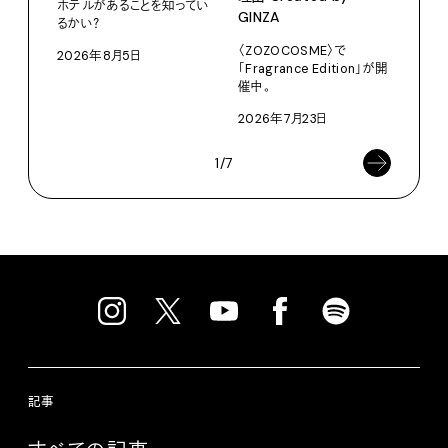
ホテルがあることを知ってい
GINZA
るかい？
Moun
〈ZOZOCOSME〉で
2026年8月5日
202
「Fragrance Edition」が開
催中。
2026年7月23日
1/7
記事