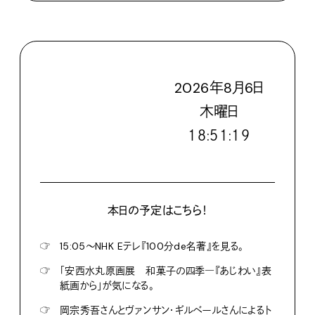
2026
年
8
月
6
日
木
曜日
１８:５１:２０
本日の予定はこちら！
☞
15:05〜NHK Eテレ『100分de名著』を見る。
☞
「安西水丸原画展 和菓子の四季―『あじわい』表
紙画から」が気になる。
☞
岡宗秀吾さんとヴァンサン・ギルベールさんによるト