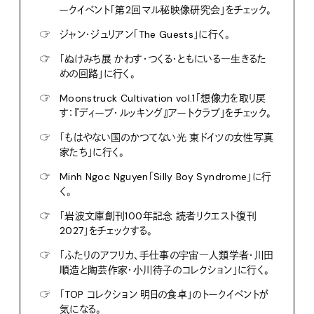
ークイベント「第2回マル秘映像研究会」をチェック。
☞
ジャン・ジュリアン「The Guests」に行く。
☞
「ぬけみち展 かわす・つくる・ともにいる―生きるた
めの回路」に行く。
☞
Moonstruck Cultivation vol.1「想像力を取り戻
す：『ディープ・ルッキング』アートクラブ」をチェック。
☞
「もはやない国のかつてない光 東ドイツの女性写真
家たち」に行く。
☞
Minh Ngoc Nguyen「Silly Boy Syndrome」に行
く。
☞
「岩波文庫創刊100年記念 読者リクエスト復刊
2027」をチェックする。
☞
「ふたりのアフリカ、手仕事の宇宙―人類学者・川田
順造と陶芸作家・小川待子のコレクション」に行く。
☞
「TOP コレクション 明日の食卓」のトークイベントが
気になる。