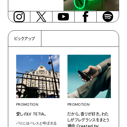
ピックアップ
PROMOTION
PROMOTION
PRO
愛しのLV TETIA。
だから、香りが好き。わた
カリ
しがフレグランスをまとう
をつ
パリにはパレスと呼ばれる
理由 Created by
プ。