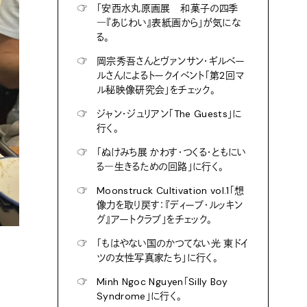
☞
「安西水丸原画展 和菓子の四季
―『あじわい』表紙画から」が気にな
る。
☞
岡宗秀吾さんとヴァンサン・ギルベー
ルさんによるトークイベント「第2回マ
ル秘映像研究会」をチェック。
☞
ジャン・ジュリアン「The Guests」に
行く。
☞
「ぬけみち展 かわす・つくる・ともにい
る―生きるための回路」に行く。
☞
Moonstruck Cultivation vol.1「想
像力を取り戻す：『ディープ・ルッキン
グ』アートクラブ」をチェック。
☞
「もはやない国のかつてない光 東ドイ
ツの女性写真家たち」に行く。
☞
Minh Ngoc Nguyen「Silly Boy
Syndrome」に行く。