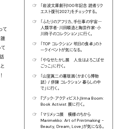
☞
「岩波文庫創刊100年記念 読者リク
エスト復刊2027」をチェックする。
☞
「ふたりのアフリカ、手仕事の宇宙―
人類学者・川田順造と陶芸作家・小
って
川待子のコレクション」に行く。
で誰
☞
「TOP コレクション 明日の食卓」のト
って
ークイベントが気になる。
で話
☞
「やなせたかし展 人生はよろこばせ
こと
ごっこ」に行く。
！
☞
「山室眞二の薯版画〈かまくら博物
誌〉 / 併陳 コレクション 暮らしの中
で」に行く。
☞
『ブック・アクティビスト』Irma Boom:
Book Activist 展に行く。
☞
「マリメッコ展 模様のちから
Marimekko: Art of Printmaking -
Beauty, Dream, Love」が気になる。