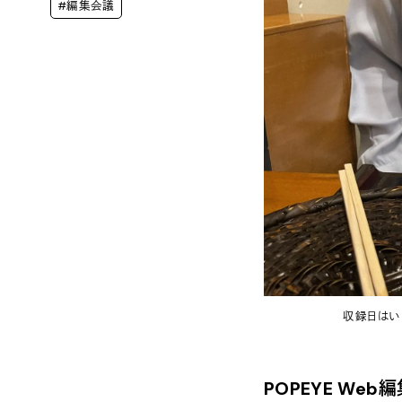
#編集会議
収録日はい
POPEYE We