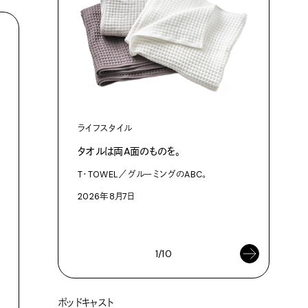
ライフスタイル
ファッショ
タオルは両A面のものを。
渋⾕『blu
作った、
T・TOWEL／グルーミングのABC。
3Dプリン
2026年8月7日
プログラム「
2026年8
1/10
ポッドキャスト