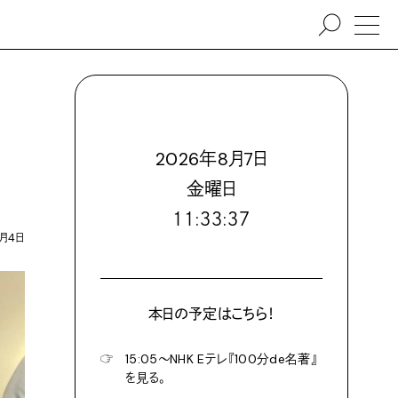
2026
年
8
月
7
日
金
曜日
１１:３３:３８
月4日
本日の予定はこちら！
☞
15:05〜NHK Eテレ『100分de名著』
を見る。