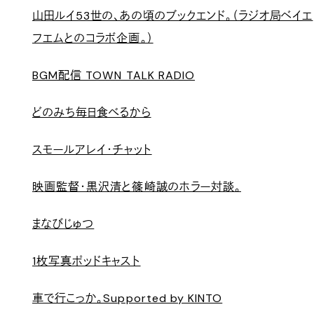
山田ルイ53世の、あの頃のブックエンド。（ラジオ局ベイエ
フエムとのコラボ企画。）
BGM配信 TOWN TALK RADIO
どのみち毎日食べるから
スモールアレイ・チャット
映画監督・黒沢清と篠崎誠のホラー対談。
まなびじゅつ
1枚写真ポッドキャスト
車で行こっか。Supported by KINTO