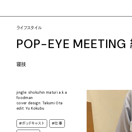
ライフスタイル
POP-EYE MEETING
寝技
jingle: shokuhin maturi a.k.a
foodman
cover design: Takumi Ota
edit: Yu Kokubu
#ポッドキャスト
#仕事