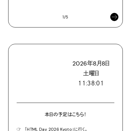
202
1/5
2026
年
8
月
8
日
土
曜日
１１:３８:０２
本日の予定はこちら！
☞
「HTML Day 2026 Kyoto」に行く。