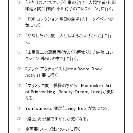
☞
「ふたりのアフリカ、手仕事の宇宙―人類学者・川田
順造と陶芸作家・小川待子のコレクション」に行く。
☞
「TOP コレクション 明日の食卓」のトークイベントが
気になる。
☞
「やなせたかし展 人生はよろこばせごっこ」に行
く。
☞
「山室眞二の薯版画〈かまくら博物誌〉 / 併陳 コレ
クション 暮らしの中で」に行く。
☞
『ブック・アクティビスト』Irma Boom: Book
Activist 展に行く。
☞
「マリメッコ展 模様のちから Marimekko: Art
of Printmaking -Beauty, Dream, Love」が気に
なる。
☞
Yuri Iwamoto 個展「Living Tree」が気になる。
☞
「路上、お邪魔ですか？」が気になる。
☞
企画展「スープはいのち」に行く。