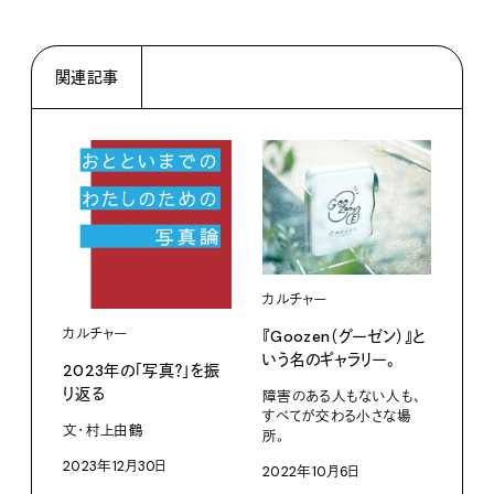
関連記事
カルチャー
カルチャー
カル
『Goozen（グーゼン）』と
いう名のギャラリー。
2023年の「写真？」を振
ゲス
り返る
『Se
障害のある人もない人も、
201
すべてが交わる小さな場
文・村上由鶴
所。
1枚
2023年12月30日
2022年10月6日
スト