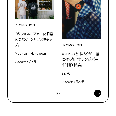
PROMOTION
PRO
カリフォルニアの山と日常
愛しの
をつなぐＴシャツとキャッ
パリ
プ。
PROMOTION
ホテ
るか
〈SEIKO〉とポパイが一緒
Mountain Hardwear
に作った “オレンジボー
202
2026年8月3日
イ”制作秘話。
SEIKO
2026年7月22日
1/7