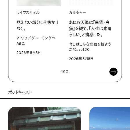
ライフスタイル
カルチャー
ライ
見えない部分こそ抜かり
あにお天湯は『黒猫・白
すぐ
なく。
猫』を観て、「人生は素晴
U・
らしい」と痛感した。
ABC
V・VIO／グルーミングの
ABC。
今日はこんな映画を観よう
202
かな。vol.30
2026年8月8日
2026年8月8日
1/10
ポッドキャスト