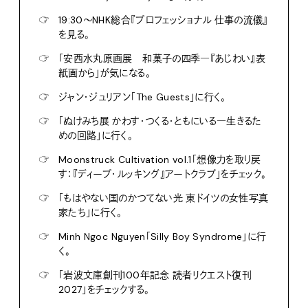
☞
19:30〜NHK総合『プロフェッショナル 仕事の流儀』
を見る。
☞
「安西水丸原画展 和菓子の四季―『あじわい』表
紙画から」が気になる。
☞
ジャン・ジュリアン「The Guests」に行く。
☞
「ぬけみち展 かわす・つくる・ともにいる―生きるた
めの回路」に行く。
☞
Moonstruck Cultivation vol.1「想像力を取り戻
す：『ディープ・ルッキング』アートクラブ」をチェック。
☞
「もはやない国のかつてない光 東ドイツの女性写真
家たち」に行く。
☞
Minh Ngoc Nguyen「Silly Boy Syndrome」に行
く。
☞
「岩波文庫創刊100年記念 読者リクエスト復刊
2027」をチェックする。