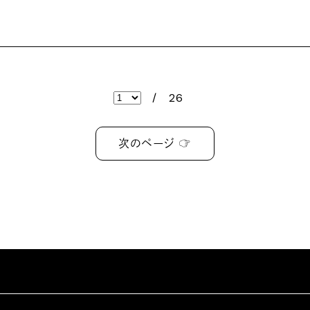
/
26
次のページ ☞