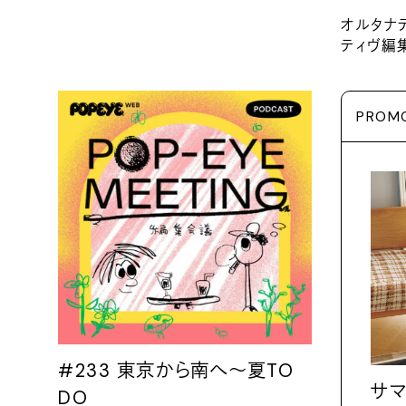
オルタナ
ティヴ編集塾
PROM
#233 東京から南へ〜夏TO
サマ
DO