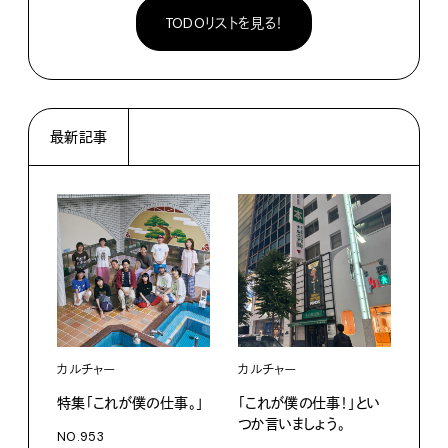
TODOリストを見る！
最新記事
カルチャー
カルチャー
フー
特集「これが僕の仕事。」
「これが僕の仕事！」とい
13
つか言いましょう。
老舗
NO.953
物。