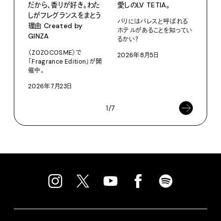
だから、香りが好き。わた
愛しのLV TETIA。
カリ
しがフレグランスをまとう
をつ
パリにはパレスと呼ばれる
理由 Created by
プ。
ホテルがあることを知ってい
GINZA
るかい？
Moun
〈ZOZOCOSME〉で
2026年8月5日
202
「Fragrance Edition」が開
催中。
2026年7月23日
1/7