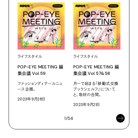
ライフスタイル
ライフスタイル
ライ
POP-EYE MEETING 編
POP-EYE MEETING 編
POP
集会議 Vol.59
集会議 Vol.57&58
集会議
ファッションディテールニュ
月一で始まる「移動式交換
ポパ
ース企画。
ブックシェルフ」について
議。-
と、取材の合間。
2023年9月28日
202
2023年9月21日
1/54