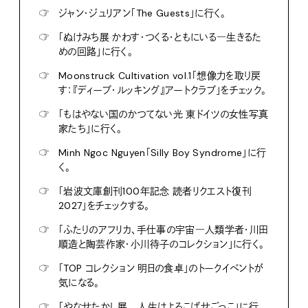
☞
ジャン・ジュリアン「The Guests」に行く。
☞
「ぬけみち展 かわす・つくる・ともにいる―生きるた
めの回路」に行く。
☞
Moonstruck Cultivation vol.1「想像力を取り戻
す：『ディープ・ルッキング』アートクラブ」をチェック。
☞
「もはやない国のかつてない光 東ドイツの女性写真
家たち」に行く。
☞
Minh Ngoc Nguyen「Silly Boy Syndrome」に行
く。
☞
「岩波文庫創刊100年記念 読者リクエスト復刊
2027」をチェックする。
☞
「ふたりのアフリカ、手仕事の宇宙―人類学者・川田
順造と陶芸作家・小川待子のコレクション」に行く。
☞
「TOP コレクション 明日の食卓」のトークイベントが
気になる。
☞
「やなせたかし展 人生はよろこばせごっこ」に行