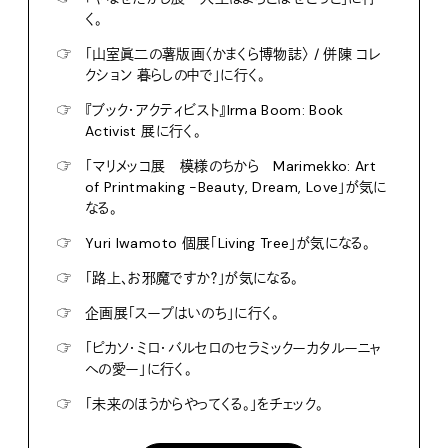
く。
☞
「山室眞二の薯版画〈かまくら博物誌〉 / 併陳 コレ
クション 暮らしの中で」に行く。
☞
『ブック・アクティビスト』Irma Boom: Book
Activist 展に行く。
☞
「マリメッコ展 模様のちから Marimekko: Art
of Printmaking -Beauty, Dream, Love」が気に
なる。
☞
Yuri Iwamoto 個展「Living Tree」が気になる。
☞
「路上、お邪魔ですか？」が気になる。
☞
企画展「スープはいのち」に行く。
☞
「ピカソ・ミロ・バルセロのセラミックーカタルーニャ
への愛ー」に行く。
☞
「未来のほうからやってくる。」をチェック。