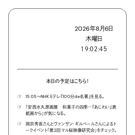
2026
年
8
月
6
日
木
曜日
１９:０２:４６
本日の予定はこちら！
☞
15:05〜NHK Eテレ『100分de名著』を見る。
☞
「安西水丸原画展 和菓子の四季―『あじわい』表
紙画から」が気になる。
☞
岡宗秀吾さんとヴァンサン・ギルベールさんによるト
ークイベント「第2回マル秘映像研究会」をチェック。