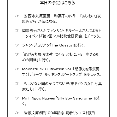
本日の予定はこちら！
☞
「安西水丸原画展 和菓子の四季―『あじわい』表
紙画から」が気になる。
☞
岡宗秀吾さんとヴァンサン・ギルベールさんによるト
ークイベント「第2回マル秘映像研究会」をチェック。
☞
ジャン・ジュリアン「The Guests」に行く。
☞
「ぬけみち展 かわす・つくる・ともにいる―生きるた
めの回路」に行く。
☞
Moonstruck Cultivation vol.1「想像力を取り戻
す：『ディープ・ルッキング』アートクラブ」をチェック。
☞
「もはやない国のかつてない光 東ドイツの女性写真
家たち」に行く。
☞
Minh Ngoc Nguyen「Silly Boy Syndrome」に行
く。
☞
「岩波文庫創刊100年記念 読者リクエスト復刊