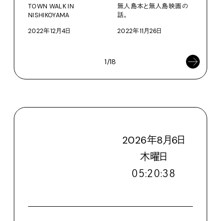
TOWN WALK IN
無人島本と無人島映画の
夏の
NISHIKOYAMA
話。
ンダ
2022年12月4日
2022年11月26日
202
1/18
2026
年
8
月
6
日
木
曜日
０５:２０:３９