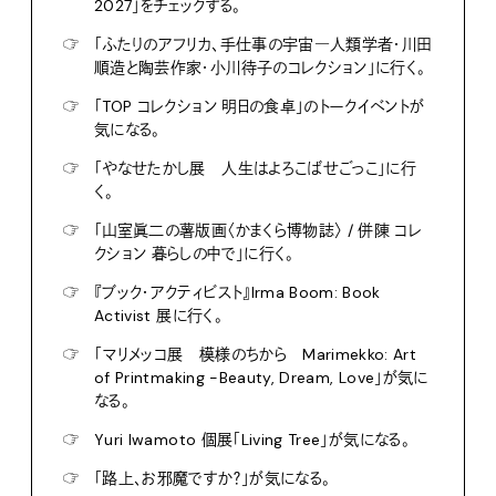
2027」をチェックする。
☞
「ふたりのアフリカ、手仕事の宇宙―人類学者・川田
順造と陶芸作家・小川待子のコレクション」に行く。
☞
「TOP コレクション 明日の食卓」のトークイベントが
気になる。
☞
「やなせたかし展 人生はよろこばせごっこ」に行
く。
☞
「山室眞二の薯版画〈かまくら博物誌〉 / 併陳 コレ
クション 暮らしの中で」に行く。
☞
『ブック・アクティビスト』Irma Boom: Book
Activist 展に行く。
☞
「マリメッコ展 模様のちから Marimekko: Art
of Printmaking -Beauty, Dream, Love」が気に
なる。
☞
Yuri Iwamoto 個展「Living Tree」が気になる。
☞
「路上、お邪魔ですか？」が気になる。