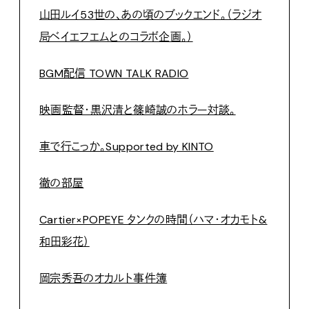
山田ルイ53世の、あの頃のブックエンド。（ラジオ
局ベイエフエムとのコラボ企画。）
BGM配信 TOWN TALK RADIO
映画監督・黒沢清と篠崎誠のホラー対談。
車で行こっか。Supported by KINTO
徹の部屋
Cartier×POPEYE タンクの時間（ハマ・オカモト&
和田彩花）
岡宗秀吾のオカルト事件簿