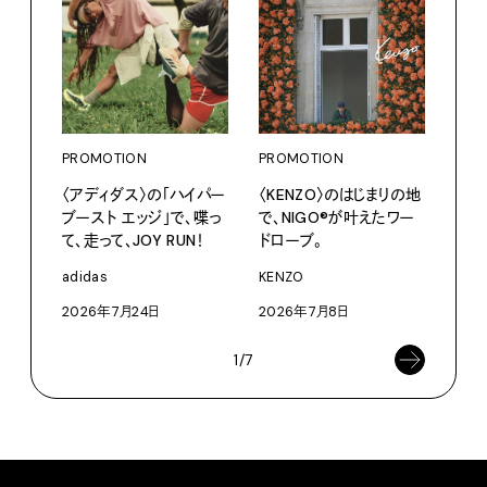
PROMOTION
PROMOTION
PRO
〈アディダス〉の「ハイパー
〈KENZO〉のはじまりの地
愛しの
ブースト エッジ」で、喋っ
で、NIGO®が叶えたワー
パリ
て、走って、JOY RUN！
ドローブ。
ホテ
るか
adidas
KENZO
202
2026年7月24日
2026年7月8日
1/7