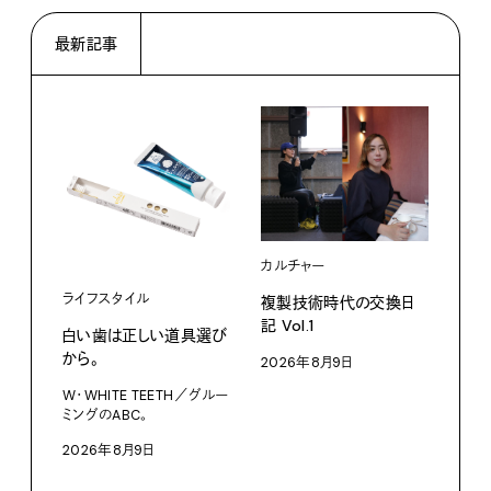
最新記事
カルチャー
ライフスタイル
複製技術時代の交換日
記 Vol.1
白い歯は正しい道具選び
ファ
から。
2026年8月9日
【#
W・WHITE TEETH／グルー
ブラ
ミングのABC。
執筆
2026年8月9日
202