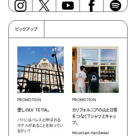
ピックアップ
PROMOTION
PROMOTION
愛しのLV TETIA。
カリフォルニアの山と日常
をつなぐＴシャツとキャッ
パリにはパレスと呼ばれる
プ。
PRO
ホテルがあることを知ってい
るかい？
〈S
Mountain Hardwear