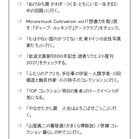
☞
「ぬけみち展 かわす・つくる・ともにいる―生きるた
めの回路」に行く。
☞
Moonstruck Cultivation vol.1「想像力を取り戻
す：『ディープ・ルッキング』アートクラブ」をチェック。
☞
「もはやない国のかつてない光 東ドイツの女性写真
家たち」に行く。
☞
「岩波文庫創刊100年記念 読者リクエスト復刊
2027」をチェックする。
☞
「ふたりのアフリカ、手仕事の宇宙―人類学者・川田
順造と陶芸作家・小川待子のコレクション」に行く。
☞
「TOP コレクション 明日の食卓」のトークイベントが
気になる。
☞
「やなせたかし展 人生はよろこばせごっこ」に行
く。
☞
「山室眞二の薯版画〈かまくら博物誌〉 / 併陳 コレ
クション 暮らしの中で」に行く。