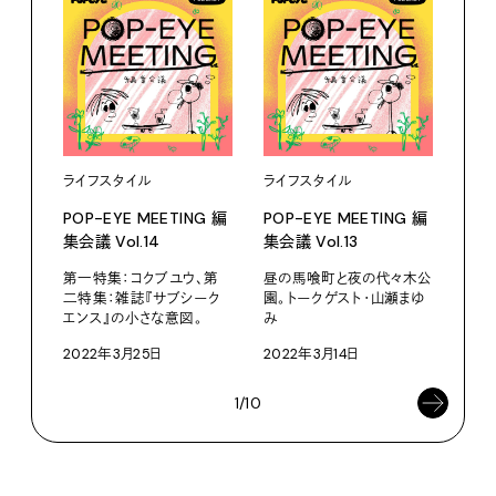
ライフスタイル
ライフスタイル
ライ
POP-EYE MEETING 編
POP-EYE MEETING 編
POP
集会議 Vol.14
集会議 Vol.13
集会議
第一特集：コクブユウ、第
昼の馬喰町と夜の代々木公
それ
二特集：雑誌『サブシーク
園。トークゲスト・山瀬まゆ
ない
エンス』の小さな意図。
み
202
2022年3月25日
2022年3月14日
1/10