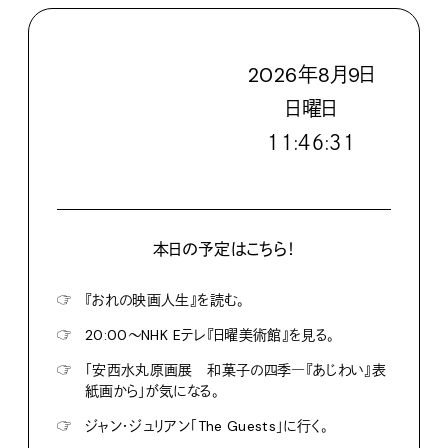
2026
年
8
月
9
日
日
曜日
１１:４６:３２
本日の予定はこちら！
☞
『おれの映画人生』を読む。
☞
20:00〜NHK Eテレ『日曜美術館』を見る。
☞
「安西水丸原画展 和菓子の四季―『あじわい』表
紙画から」が気になる。
☞
ジャン・ジュリアン「The Guests」に行く。