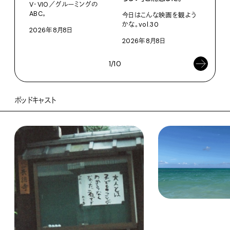
ABC
V・VIO／グルーミングの
ABC。
今日はこんな映画を観よう
202
かな。vol.30
2026年8月8日
2026年8月8日
1/10
ポッドキャスト