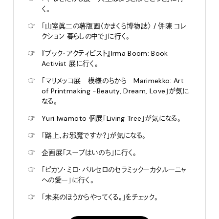
く。
☞
「山室眞二の薯版画〈かまくら博物誌〉 / 併陳 コレ
クション 暮らしの中で」に行く。
☞
『ブック・アクティビスト』Irma Boom: Book
Activist 展に行く。
☞
「マリメッコ展 模様のちから Marimekko: Art
of Printmaking -Beauty, Dream, Love」が気に
なる。
☞
Yuri Iwamoto 個展「Living Tree」が気になる。
☞
「路上、お邪魔ですか？」が気になる。
☞
企画展「スープはいのち」に行く。
☞
「ピカソ・ミロ・バルセロのセラミックーカタルーニャ
への愛ー」に行く。
☞
「未来のほうからやってくる。」をチェック。