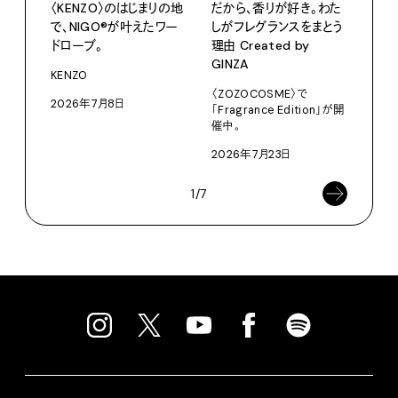
〈KENZO〉のはじまりの地
だから、香りが好き。わた
サマ
で、NIGO®が叶えたワー
しがフレグランスをまとう
グ。
ドローブ。
理由 Created by
Pana
GINZA
KENZO
202
〈ZOZOCOSME〉で
2026年7月8日
「Fragrance Edition」が開
催中。
2026年7月23日
1/7