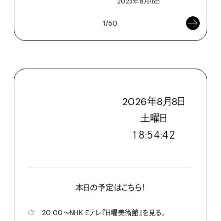
2023年8月16日
1/50
2026
年
8
月
8
日
土
曜日
１８:５４:４３
本日の予定はこちら！
☞
20:00〜NHK Eテレ『日曜美術館』を見る。