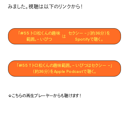
みました。視聴は以下のリンクから！
「#55 トロ松くんの趣味
セクシー -」（約36分）を
は
範囲。- いびつ
Spotifyで聴く。
「#55 Tトロ松くんの趣味範囲。
– いびつ
は
セクシー –
」
（約36分）をApple Podcastで聴く。
↓こちらの再生プレーヤーからも聴けます！