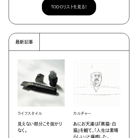
TODOリストを見る！
最新記事
ライフスタイル
カルチャー
ライ
見えない部分こそ抜かり
あにお天湯は『黒猫・白
すぐ
なく。
猫』を観て、「人生は素晴
U・
らしい」と痛感した。