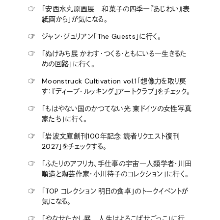
☞
「安西水丸原画展 和菓子の四季―『あじわい』表
紙画から」が気になる。
☞
ジャン・ジュリアン「The Guests」に行く。
☞
「ぬけみち展 かわす・つくる・ともにいる―生きるた
めの回路」に行く。
☞
Moonstruck Cultivation vol.1「想像力を取り戻
す：『ディープ・ルッキング』アートクラブ」をチェック。
☞
「もはやない国のかつてない光 東ドイツの女性写真
家たち」に行く。
☞
「岩波文庫創刊100年記念 読者リクエスト復刊
2027」をチェックする。
☞
「ふたりのアフリカ、手仕事の宇宙―人類学者・川田
順造と陶芸作家・小川待子のコレクション」に行く。
☞
「TOP コレクション 明日の食卓」のトークイベントが
気になる。
☞
「やなせたかし展 人生はよろこばせごっこ」に行