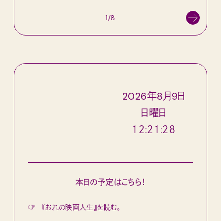
1/8
2026
年
8
月
9
日
日
曜日
１２:２１:２９
本日の予定はこちら！
☞
『おれの映画人生』を読む。