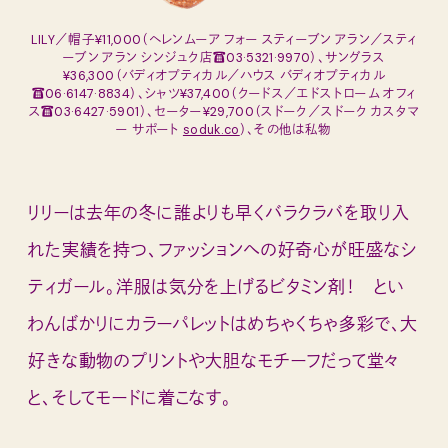
LILY／帽子¥11,000（ヘレンムーア フォー スティーブン アラン／スティ
ーブン アラン シンジュク店☎03·5321·9970）、サングラス
¥36,300（バディオプティカル／ハウス バディオプティカル
☎06·6147·8834）、シャツ¥37,400（クードス／エドストローム オフィ
ス☎03·6427·5901）、セーター¥29,700（スドーク／スドーク カスタマ
ー サポート
soduk.co
）、その他は私物
リリーは去年の冬に誰よりも早くバラクラバを取り入
れた実績を持つ、ファッションへの好奇心が旺盛なシ
ティガール。洋服は気分を上げるビタミン剤！ とい
わんばかりにカラーパレットはめちゃくちゃ多彩で、大
好きな動物のプリントや大胆なモチーフだって堂々
と、そしてモードに着こなす。