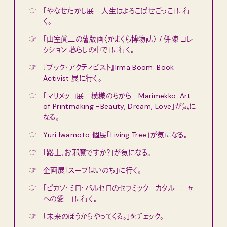
☞
「やなせたかし展 人生はよろこばせごっこ」に行
く。
☞
「山室眞二の薯版画〈かまくら博物誌〉 / 併陳 コレ
クション 暮らしの中で」に行く。
☞
『ブック・アクティビスト』Irma Boom: Book
Activist 展に行く。
☞
「マリメッコ展 模様のちから Marimekko: Art
of Printmaking -Beauty, Dream, Love」が気に
なる。
☞
Yuri Iwamoto 個展「Living Tree」が気になる。
☞
「路上、お邪魔ですか？」が気になる。
☞
企画展「スープはいのち」に行く。
☞
「ピカソ・ミロ・バルセロのセラミックーカタルーニャ
への愛ー」に行く。
☞
「未来のほうからやってくる。」をチェック。