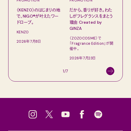
PROMOTION
PROMOTION
PRO
〈KENZO〉のはじまりの地
だから、香りが好き。わた
サマ
で、NIGO®が叶えたワー
しがフレグランスをまとう
グ。
ドローブ。
理由 Created by
Pana
GINZA
KENZO
202
〈ZOZOCOSME〉で
2026年7月8日
「Fragrance Edition」が開
催中。
2026年7月23日
1/7