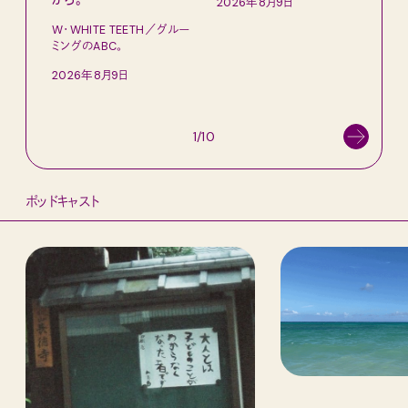
2026年8月9日
【#
W・WHITE TEETH／グルー
ブラ
ミングのABC。
執筆
2026年8月9日
202
1/10
ポッドキャスト