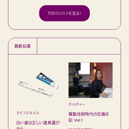
TODOリストを見る！
最新記事
カルチャー
ライフスタイル
複製技術時代の交換日
記 Vol.1
白い歯は正しい道具選び
ファ
から。