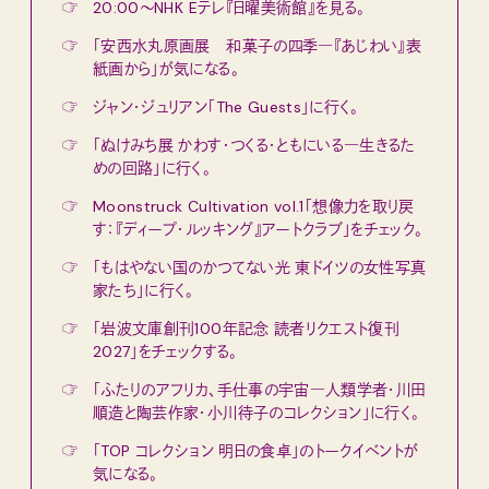
☞
20:00〜NHK Eテレ『日曜美術館』を見る。
☞
「安西水丸原画展 和菓子の四季―『あじわい』表
紙画から」が気になる。
☞
ジャン・ジュリアン「The Guests」に行く。
☞
「ぬけみち展 かわす・つくる・ともにいる―生きるた
めの回路」に行く。
☞
Moonstruck Cultivation vol.1「想像力を取り戻
す：『ディープ・ルッキング』アートクラブ」をチェック。
☞
「もはやない国のかつてない光 東ドイツの女性写真
家たち」に行く。
☞
「岩波文庫創刊100年記念 読者リクエスト復刊
2027」をチェックする。
☞
「ふたりのアフリカ、手仕事の宇宙―人類学者・川田
順造と陶芸作家・小川待子のコレクション」に行く。
☞
「TOP コレクション 明日の食卓」のトークイベントが
気になる。