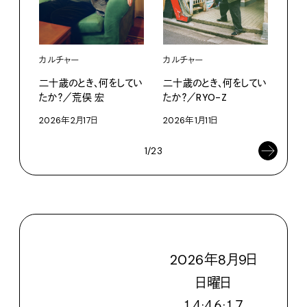
カルチャー
カルチャー
カル
二十歳のとき、何をしてい
二十歳のとき、何をしてい
二十
たか？／荒俣 宏
たか？／RYO-Z
たか
2026年2月17日
2026年1月11日
202
1/23
2026
年
8
月
9
日
日
曜日
１４:４６:１８