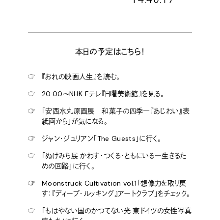
本日の予定はこちら！
☞
『おれの映画人生』を読む。
☞
20:00〜NHK Eテレ『日曜美術館』を見る。
☞
「安西水丸原画展 和菓子の四季―『あじわい』表
紙画から」が気になる。
☞
ジャン・ジュリアン「The Guests」に行く。
☞
「ぬけみち展 かわす・つくる・ともにいる―生きるた
めの回路」に行く。
☞
Moonstruck Cultivation vol.1「想像力を取り戻
す：『ディープ・ルッキング』アートクラブ」をチェック。
☞
「もはやない国のかつてない光 東ドイツの女性写真