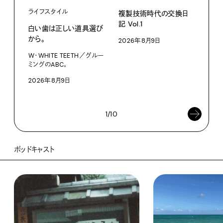
ライフスタイル
複製技術時代の交換日
記 Vol.1
白い歯は正しい道具選び
ファ
から。
2026年8月9日
【#
W・WHITE TEETH／グルー
ブラ
ミングのABC。
執筆
2026年8月9日
202
1/10
ポッドキャスト