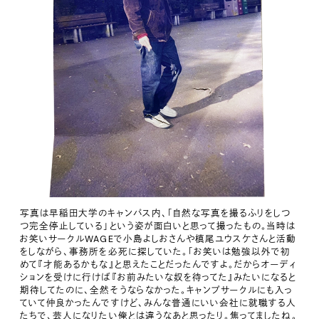
写真は早稲田大学のキャンパス内、「自然な写真を撮るふりをしつ
つ完全停止している」という姿が面白いと思って撮ったもの。当時は
お笑いサークルWAGEで小島よしおさんや槙尾ユウスケさんと活動
をしながら、事務所を必死に探していた。「お笑いは勉強以外で初
めて『才能あるかもな』と思えたことだったんですよ。だからオーディ
ションを受けに行けば『お前みたいな奴を待ってた』みたいになると
期待してたのに、全然そうならなかった。キャンプサークルにも入っ
ていて仲良かったんですけど、みんな普通にいい会社に就職する人
たちで、芸人になりたい俺とは違うなあと思ったり。焦ってましたね。