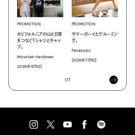
PROMOTION
PROMOTION
PRO
カリフォルニアの山と日常
サマーボーイとグルーミン
〈K
をつなぐＴシャツとキャッ
グ。
で、
プ。
ドロ
Panasonic
Mountain Hardwear
KEN
2026年7月9日
2026年8月3日
202
1/7