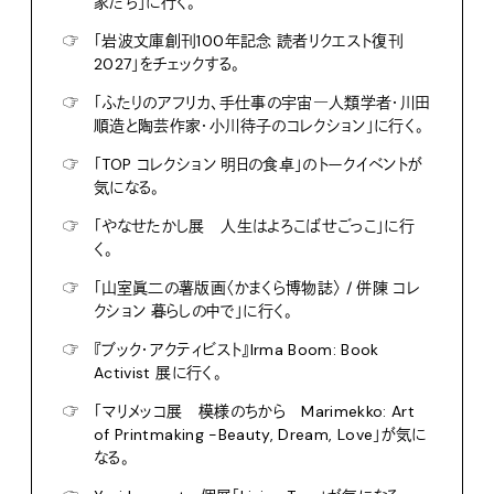
家たち」に行く。
☞
「岩波文庫創刊100年記念 読者リクエスト復刊
2027」をチェックする。
☞
「ふたりのアフリカ、手仕事の宇宙―人類学者・川田
順造と陶芸作家・小川待子のコレクション」に行く。
☞
「TOP コレクション 明日の食卓」のトークイベントが
気になる。
☞
「やなせたかし展 人生はよろこばせごっこ」に行
く。
☞
「山室眞二の薯版画〈かまくら博物誌〉 / 併陳 コレ
クション 暮らしの中で」に行く。
☞
『ブック・アクティビスト』Irma Boom: Book
Activist 展に行く。
☞
「マリメッコ展 模様のちから Marimekko: Art
of Printmaking -Beauty, Dream, Love」が気に
なる。