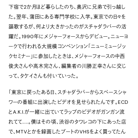
下宿で2か月ほど暮らしたのち、奥沢に兄弟で引っ越し
た。翌年、蒲田にある専門学校に入学。東京での日々を
謳歌するが、何より大きかったのがスチャダラパーの活
躍だ。1990年にメジャーフォースからデビュー。ニューヨ
ークで行われる大規模コンベンション「ニューミュージッ
クセミナー」に参加したときは、メジャーフォースの中西
俊夫さんや高木完さん、編集者の川勝正幸さんに交じ
って、タケイさんも付いていった。
「東京に戻ったある日、スチャダラパーからスペースシャ
ワーの番組に出演したビデオを見せられたんです。ECD
とA.‌K.‌I.が一緒に出ていてラップのビデオがガンガン流
れてて……。僕はその頃、渋谷のタワレコの下にあった店
で、MTVとかを録画したブートのVHSをよく買ってたん