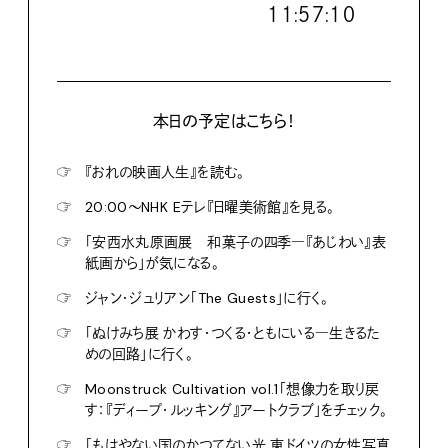
１１:５７:１２
本日の予定はこちら！
☞
『おれの映画人生』を読む。
☞
20:00〜NHK Eテレ『日曜美術館』を見る。
☞
「安西水丸原画展 和菓子の四季―『あじわい』表
紙画から」が気になる。
☞
ジャン・ジュリアン「The Guests」に行く。
☞
「ぬけみち展 かわす・つくる・ともにいる―生きるた
めの回路」に行く。
☞
Moonstruck Cultivation vol.1「想像力を取り戻
す：『ディープ・ルッキング』アートクラブ」をチェック。
☞
「もはやない国のかつてない光 東ドイツの女性写真