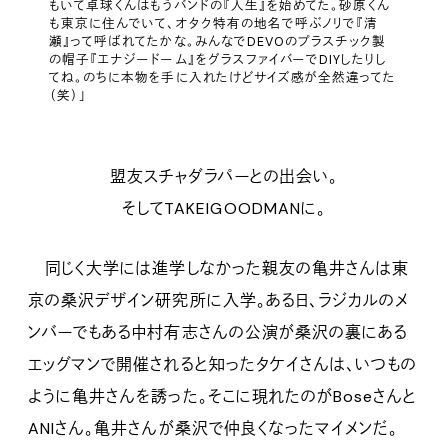
もいて卓球くんはもうバンドの『人生』を始めてた。砂原くん
も東京に住んでいて、オタク特有の地名で呼ぶノリで『清
瀬』って呼ばれてたかな。みんなでDEVOのプラスチック製
の帽子『エナジードーム』をグラスファイバーでDIYしたりし
てね。のちに本物を手に入れたけどサイズ感が全然違ってた
（笑）」
盟友スチャダラパーとの出会い。
そしてTAKEIGOODMANに。
同じく大学には進学しなかった親友の亀井さんは東
京の桑沢デザイン研究所に入学。ある日、ラジカルのメ
ンバーでもある中村有志さんの公演が桑沢の裏にある
エッグマンで開催されると知ったタケイさんは、いつもの
ように亀井さんを誘った。そこに現れたのがBoseさんと
ANIさん。亀井さんが桑沢で仲良くなったマイメンだ。