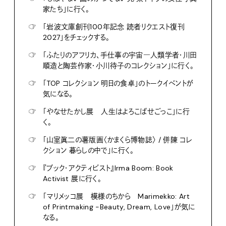
家たち」に行く。
☞
「岩波文庫創刊100年記念 読者リクエスト復刊
2027」をチェックする。
☞
「ふたりのアフリカ、手仕事の宇宙―人類学者・川田
順造と陶芸作家・小川待子のコレクション」に行く。
☞
「TOP コレクション 明日の食卓」のトークイベントが
気になる。
☞
「やなせたかし展 人生はよろこばせごっこ」に行
く。
☞
「山室眞二の薯版画〈かまくら博物誌〉 / 併陳 コレ
クション 暮らしの中で」に行く。
☞
『ブック・アクティビスト』Irma Boom: Book
Activist 展に行く。
☞
「マリメッコ展 模様のちから Marimekko: Art
of Printmaking -Beauty, Dream, Love」が気に
なる。