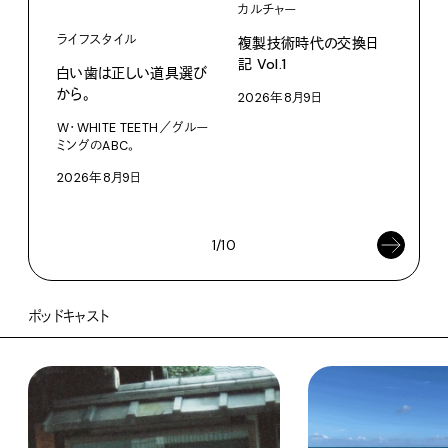
カルチャー
ライフスタイル
複製技術時代の交換日
記 Vol.1
白い歯は正しい道具選び
ファ
から。
2026年8月9日
【#
W・WHITE TEETH／グルー
ブラ
ミングのABC。
執筆
2026年8月9日
202
1/10
ポッドキャスト