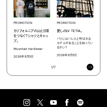
PROMOTION
PROMOTION
PRO
カリフォルニアの山と日常
愛しのLV TETIA。
〈ア
をつなぐＴシャツとキャッ
ブー
パリにはパレスと呼ばれる
プ。
て、走
ホテルがあることを知ってい
るかい？
Mountain Hardwear
adid
2026年8月5日
2026年8月3日
202
1/7