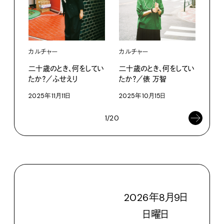
カルチャー
カルチャー
カル
二十歳のとき、何をしてい
二十歳のとき、何をしてい
二十
たか？／ふせえり
たか？／俵 万智
たか
2025年11月11日
2025年10月15日
202
1/20
2026
年
8
月
9
日
日
曜日