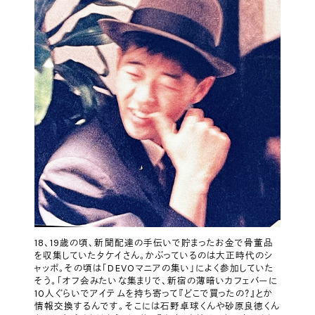
18、19歳の頃、新聞配達の手伝いで貯まったお金で骨董品
を収集していたタケイさん。かぶっているのは大正時代のシ
ャッポ。その頃は「DEVOマニアの集い」によく参加していた
そう。「オフ会みたいな集まりで、新宿の薄暗いカフェバーに
10人ぐらいでアイテムを持ち寄って『どこで買ったの？』とか
情報交換するんです。そこには石野卓球くんや砂原良徳くん