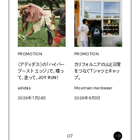
PROMOTION
PROMOTION
〈アディダス〉の「ハイパー
カリフォルニアの山と日常
ブースト エッジ」で、喋っ
をつなぐＴシャツとキャッ
て、走って、JOY RUN！
プ。
PRO
〈S
adidas
Mountain Hardwear
に作
2026年7月24日
2026年8月3日
イ”
SEIK
202
1/7