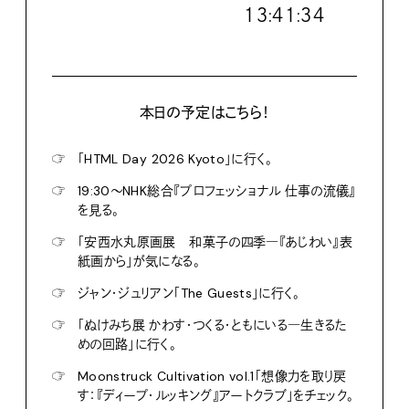
１３:４１:３６
本日の予定はこちら！
☞
「HTML Day 2026 Kyoto」に行く。
☞
19:30〜NHK総合『プロフェッショナル 仕事の流儀』
を見る。
☞
「安西水丸原画展 和菓子の四季―『あじわい』表
紙画から」が気になる。
☞
ジャン・ジュリアン「The Guests」に行く。
☞
「ぬけみち展 かわす・つくる・ともにいる―生きるた
めの回路」に行く。
☞
Moonstruck Cultivation vol.1「想像力を取り戻
す：『ディープ・ルッキング』アートクラブ」をチェック。