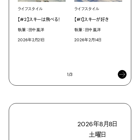
ライフスタイル
ライフスタイル
【#2】スキーは飛べる！
【#1】スキーが好き
執筆：田中嵐洋
執筆：田中嵐洋
ファ
2026年2月21日
2026年2月14日
チロ
レク
202
1/3
2026
年
8
月
8
日
土
曜日