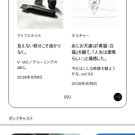
ライフスタイル
カルチャー
ライ
見えない部分こそ抜かり
あにお天湯は『黒猫・白
すぐ
なく。
猫』を観て、「人生は素晴
U・
らしい」と痛感した。
ABC
V・VIO／グルーミングの
ABC。
今日はこんな映画を観よう
202
かな。vol.30
2026年8月8日
2026年8月8日
1/10
ポッドキャスト