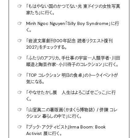
☞
「もはやない国のかつてない光 東ドイツの女性写真
家たち」に行く。
☞
Minh Ngoc Nguyen「Silly Boy Syndrome」に行
く。
☞
「岩波文庫創刊100年記念 読者リクエスト復刊
2027」をチェックする。
☞
「ふたりのアフリカ、手仕事の宇宙―人類学者・川田
順造と陶芸作家・小川待子のコレクション」に行く。
☞
「TOP コレクション 明日の食卓」のトークイベントが
気になる。
☞
「やなせたかし展 人生はよろこばせごっこ」に行
く。
☞
「山室眞二の薯版画〈かまくら博物誌〉 / 併陳 コレ
クション 暮らしの中で」に行く。
☞
『ブック・アクティビスト』Irma Boom: Book
Activist 展に行く。