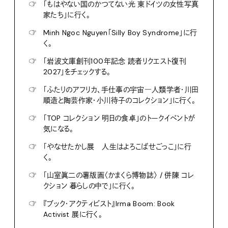
☞
「もはやない国のかつてない光 東ドイツの女性写真
家たち」に行く。
☞
Minh Ngoc Nguyen「Silly Boy Syndrome」に行
く。
☞
「岩波文庫創刊100年記念 読者リクエスト復刊
2027」をチェックする。
☞
「ふたりのアフリカ、手仕事の宇宙―人類学者・川田
順造と陶芸作家・小川待子のコレクション」に行く。
☞
「TOP コレクション 明日の食卓」のトークイベントが
気になる。
☞
「やなせたかし展 人生はよろこばせごっこ」に行
く。
☞
「山室眞二の薯版画〈かまくら博物誌〉 / 併陳 コレ
クション 暮らしの中で」に行く。
☞
『ブック・アクティビスト』Irma Boom: Book
Activist 展に行く。