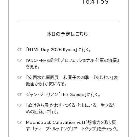
１６:４２:００
本日の予定はこちら！
☞
「HTML Day 2026 Kyoto」に行く。
☞
19:30〜NHK総合『プロフェッショナル 仕事の流儀』
を見る。
☞
「安西水丸原画展 和菓子の四季―『あじわい』表
紙画から」が気になる。
☞
ジャン・ジュリアン「The Guests」に行く。
☞
「ぬけみち展 かわす・つくる・ともにいる―生きるた
めの回路」に行く。
☞
Moonstruck Cultivation vol.1「想像力を取り戻
す：『ディープ・ルッキング』アートクラブ」をチェック。