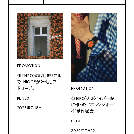
PROMOTION
PRO
〈KENZO〉のはじまりの地
サマ
で、NIGO®が叶えたワー
グ。
ドローブ。
PROMOTION
Pana
〈SEIKO〉とポパイが一緒
KENZO
202
に作った “オレンジボー
2026年7月8日
イ”制作秘話。
SEIKO
2026年7月22日