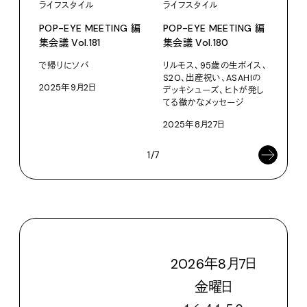
ライフスタイル
ライフスタイル
集会議
POP-EYE MEETING 編
POP-EYE MEETING 編
ファ
集会議 Vol.181
集会議 Vol.180
オル
Vol.
で帰りにソバ
リルモス、95歳の生ボイス、
202
S2O、出産祝い、ASAHIの
2025年9月2日
デッキシューズ、ヒトが発し
てる微かなメッセージ
2025年8月27日
1/7
2026
年
8
月
7
日
金
曜日