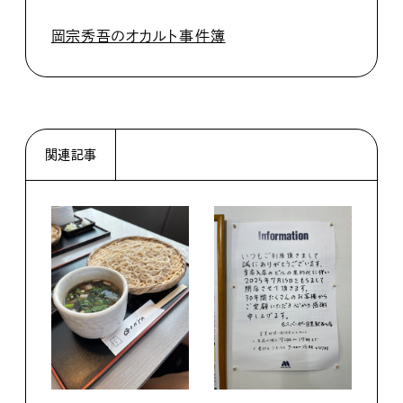
岡宗秀吾のオカルト事件簿
関連記事
ライ
POP