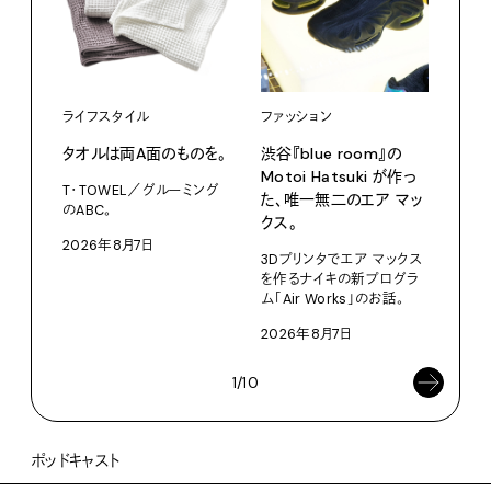
ライフスタイル
ファッション
カル
タオルは両A面のものを。
渋⾕『blue room』の
特集
Motoi Hatsuki が作っ
T・TOWEL／グルーミング
NO.
た、唯⼀無⼆のエア マッ
のABC。
クス。
202
2026年8月7日
3Dプリンタでエア マックス
を作るナイキの新プログラ
ム「Air Works」のお話。
2026年8月7日
1/10
ポッドキャスト