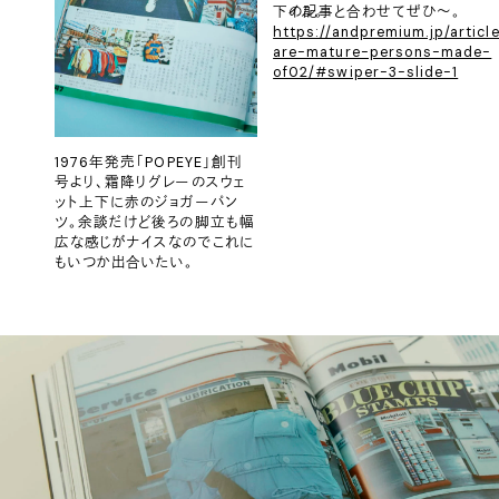
下の記事と合わせてぜひ〜。
イル。
https://andpremium.jp/articl
are-mature-persons-made-
of02/#swiper-3-slide-1
1976年発売「POPEYE」創刊
号より、霜降りグレーのスウェ
ット上下に赤のジョガーパン
ツ。余談だけど後ろの脚立も幅
広な感じがナイスなのでこれに
もいつか出合いたい。