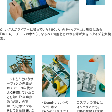
Charさんがライブ中に被っていた「UCLA」のキャップもね。無数にある
「UCLA」モチーフの中から、なるべく同型と思われる鍔が大きいタイプを大捜
索。
ヨットさんというサ
ーフィンの先輩が
1970〜80年代に
よく着用していたこ
とを知り「“当時指
数”が高いので
〈Sennheiser〉の
コスプレの関心は
は！？」と思いマネ
ヘッドホン
インテリアにも。
をしてみた眼鏡。こ
『HD414』を入手し
『男の部屋』（講談