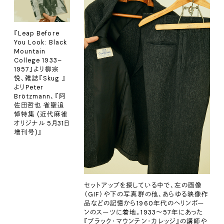
『Leap Before
You Look: Black
Mountain
College 1933–
1957』より柳宗
悦、雑誌『Skug 』
よりPeter
Brötzmann、『阿
佐田哲也 雀聖追
悼特集 (近代麻雀
オリジナル 5月31日
増刊号)』
セットアップを探している中で、左の画像
（GIF）や下の写真群の他、あらゆる映像作
品などの記憶から1960年代のヘリンボー
ンのスーツに着地。1933〜57年にあった
『ブラック・マウンテン・カレッジ』の講師や