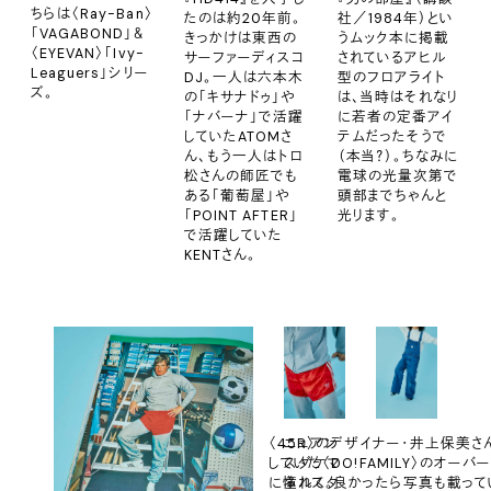
ちらは〈Ray-Ban〉
たのは約20年前。
社／1984年）とい
「VAGABOND」＆
きっかけは東西の
うムック本に掲載
〈EYEVAN〉「Ivy-
サーファーディスコ
されているアヒル
Leaguers」シリー
DJ。一人は六本木
型のフロアライト
ズ。
の「キサナドゥ」や
は、当時はそれなり
「ナバーナ」で活躍
に若者の定番アイ
していたATOMさ
テムだったそうで
ん、もう一人はトロ
（本当？）。ちなみに
松さんの師匠でも
電球の光量次第で
ある「葡萄屋」や
頭部までちゃんと
「POINT AFTER」
光ります。
で活躍していた
KENTさん。
〈45R〉のデザイナー・井上保美さ
ニュアン
していた〈DO!FAMILY〉のオーバ
スダケマ
に憧れて。良かったら写真も載って
ネルスタ