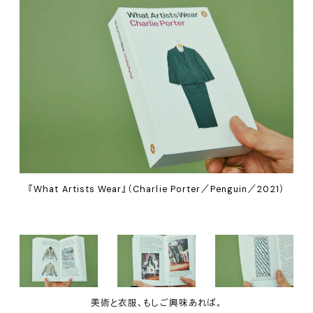
『What Artists Wear』（Charlie Porter／Penguin／2021）
美術と衣服、もしご興味あれば。