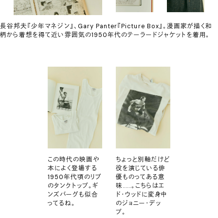
長谷邦夫『少年マネジン』、Gary Panter『Picture Box』。漫画家が描く和
柄から着想を得て近い雰囲気の1950年代のテーラードジャケットを着用。
この時代の映画や
ちょっと別軸だけど
本によく登場する
役を演じている俳
1950年代頃のリブ
優ものってある意
のタンクトップ。ギ
味……。こちらはエ
ンズバーグも似合
ド・ウッドに変身中
ってるね。
のジョニー・デッ
プ。