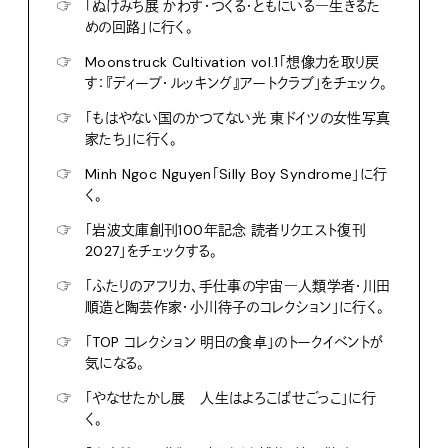
☞
「ぬけみち展 かわす・つくる・ともにいる―生きるた
めの回路」に行く。
☞
Moonstruck Cultivation vol.1「想像力を取り戻
す：『ディープ・ルッキング』アートクラブ」をチェック。
☞
「もはやない国のかつてない光 東ドイツの女性写真
家たち」に行く。
☞
Minh Ngoc Nguyen「Silly Boy Syndrome」に行
く。
☞
「岩波文庫創刊100年記念 読者リクエスト復刊
2027」をチェックする。
☞
「ふたりのアフリカ、手仕事の宇宙―人類学者・川田
順造と陶芸作家・小川待子のコレクション」に行く。
☞
「TOP コレクション 明日の食卓」のトークイベントが
気になる。
☞
「やなせたかし展 人生はよろこばせごっこ」に行
く。