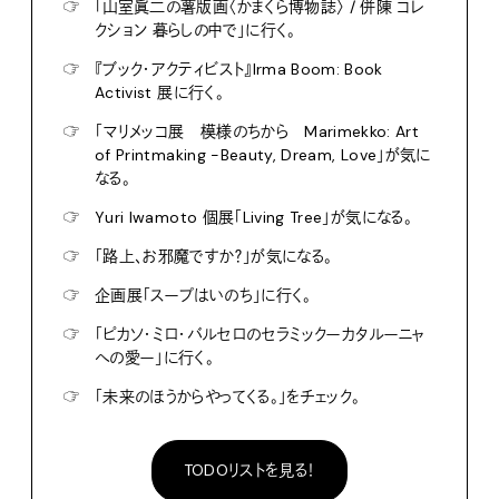
☞
「山室眞二の薯版画〈かまくら博物誌〉 / 併陳 コレ
クション 暮らしの中で」に行く。
☞
『ブック・アクティビスト』Irma Boom: Book
Activist 展に行く。
☞
「マリメッコ展 模様のちから Marimekko: Art
of Printmaking -Beauty, Dream, Love」が気に
なる。
☞
Yuri Iwamoto 個展「Living Tree」が気になる。
☞
「路上、お邪魔ですか？」が気になる。
☞
企画展「スープはいのち」に行く。
☞
「ピカソ・ミロ・バルセロのセラミックーカタルーニャ
への愛ー」に行く。
☞
「未来のほうからやってくる。」をチェック。
TODOリストを見る！