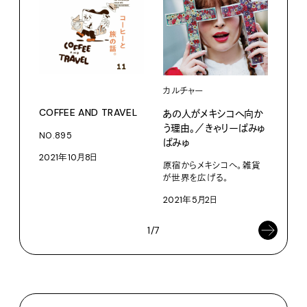
カル
あの
カルチャー
う理
COFFEE AND TRAVEL
あの人がメキシコへ向か
蒸留
う理由。／きゃりーぱみゅ
みて
NO.895
力。
ぱみゅ
2021年10月8日
202
原宿からメキシコへ。雑貨
が世界を広げる。
2021年5月2日
1/7