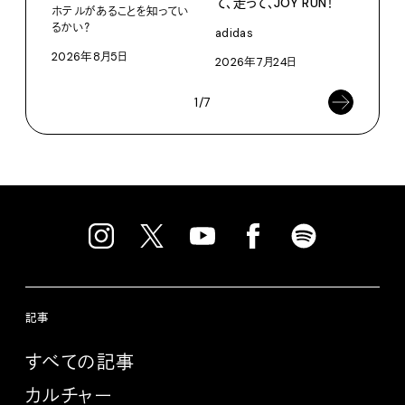
て、走って、JOY RUN！
ホテルがあることを知ってい
Pana
るかい？
adidas
202
2026年8月5日
2026年7月24日
1/7
記事
すべての記事
カルチャー