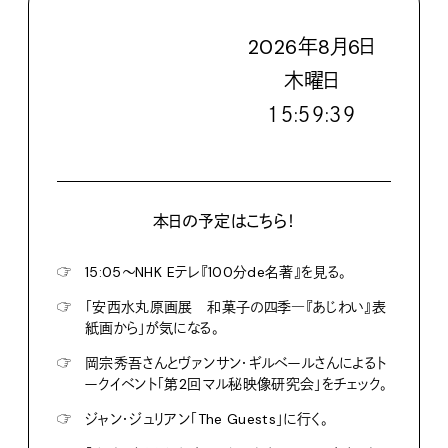
2026
年
8
月
6
日
木
曜日
１５:５９:４０
本日の予定はこちら！
☞
15:05〜NHK Eテレ『100分de名著』を見る。
☞
「安西水丸原画展 和菓子の四季―『あじわい』表
紙画から」が気になる。
☞
岡宗秀吾さんとヴァンサン・ギルベールさんによるト
ークイベント「第2回マル秘映像研究会」をチェック。
☞
ジャン・ジュリアン「The Guests」に行く。