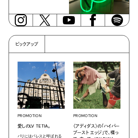
ピックアップ
PROMOTION
PROMOTION
PRO
愛しのLV TETIA。
〈アディダス〉の「ハイパー
サマ
ブースト エッジ」で、喋っ
グ。
パリにはパレスと呼ばれる