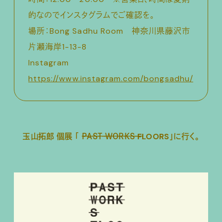
的なのでインスタグラムでご確認を。
場所：Bong Sadhu Room 神奈川県藤沢市
片瀬海岸1-13-8
Instagram
https://www.instagram.com/bongsadhu/
玉山拓郎 個展 「 ̶P̶A̶S̶T̶ ̶W̶O̶R̶K̶S̶ FLOORS」に行く。