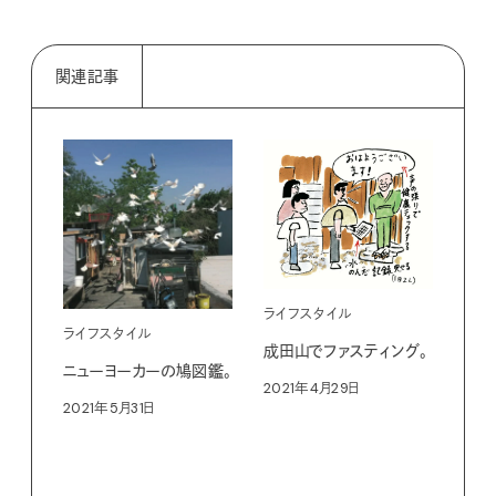
関連記事
ライ
ライフスタイル
ライフスタイル
石を
成田山でファスティング。
ニューヨーカーの鳩図鑑。
時間
2021年4月29日
新し
2021年5月31日
い？
か。
202