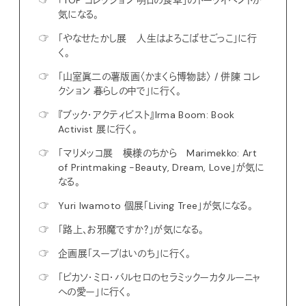
気になる。
☞
「やなせたかし展 人生はよろこばせごっこ」に行
く。
☞
「山室眞二の薯版画〈かまくら博物誌〉 / 併陳 コレ
クション 暮らしの中で」に行く。
☞
『ブック・アクティビスト』Irma Boom: Book
Activist 展に行く。
☞
「マリメッコ展 模様のちから Marimekko: Art
of Printmaking -Beauty, Dream, Love」が気に
なる。
☞
Yuri Iwamoto 個展「Living Tree」が気になる。
☞
「路上、お邪魔ですか？」が気になる。
☞
企画展「スープはいのち」に行く。
☞
「ピカソ・ミロ・バルセロのセラミックーカタルーニャ
への愛ー」に行く。