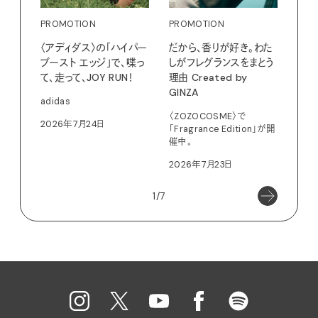
PROMOTION
PROMOTION
PRO
〈アディダス〉の「ハイパー
だから、香りが好き。わた
〈K
ブースト エッジ」で、喋っ
しがフレグランスをまとう
で、
て、走って、JOY RUN！
理由 Created by
ドロ
GINZA
adidas
KEN
〈ZOZOCOSME〉で
2026年7月24日
202
「Fragrance Edition」が開
催中。
2026年7月23日
1/7