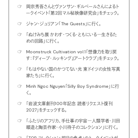
☞
岡宗秀吾さんとヴァンサン・ギルベールさんによるト
ークイベント「第2回マル秘映像研究会」をチェック。
☞
ジャン・ジュリアン「The Guests」に行く。
☞
「ぬけみち展 かわす・つくる・ともにいる―生きるた
めの回路」に行く。
☞
Moonstruck Cultivation vol.1「想像力を取り戻
す：『ディープ・ルッキング』アートクラブ」をチェック。
☞
「もはやない国のかつてない光 東ドイツの女性写真
家たち」に行く。
☞
Minh Ngoc Nguyen「Silly Boy Syndrome」に行
く。
☞
「岩波文庫創刊100年記念 読者リクエスト復刊
2027」をチェックする。
☞
「ふたりのアフリカ、手仕事の宇宙―人類学者・川田
順造と陶芸作家・小川待子のコレクション」に行く。
☞
「TOP コレクション 明日の食卓」のトークイベントが