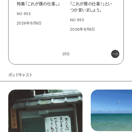
特集「これが僕の仕事。」
「これが僕の仕事！」とい
13
つか言いましょう。
老舗
NO.953
物。
NO.953
2026年8月6日
根本
2026年8月6日
浜
202
1/10
ポッドキャスト