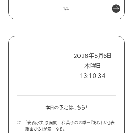
1/4
2026
年
8
月
6
日
木
曜日
１３:１０:３５
本日の予定はこちら！
☞
「安西水丸原画展 和菓子の四季―『あじわい』表
紙画から」が気になる。