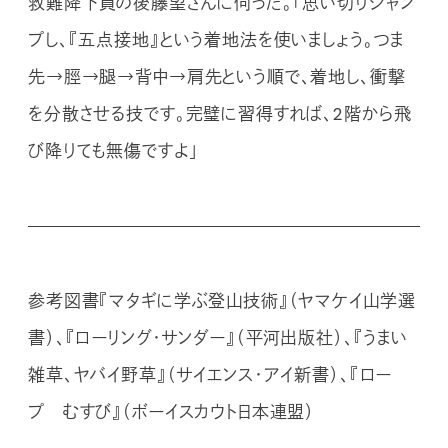
救難降下員の後藤望さんに伺った。「思い切りジャン
プし、『五点接地』という着地法を使いましょう。つま
先→脛→腿→背中→肩先という順で、着地し、衝撃
を分散させる技です。完璧に習得すれば、2階から飛
び降りても無傷ですよ」
参考図書『マタギに学ぶ登山技術』（ヤマケイ山学選
書）、『ローリング・サンダー』（平河出版社）、『うまい
雑草、ヤバイ野草』（サイエンス・アイ新書）、『ロー
プ むすび』（ボーイスカウト日本連盟）