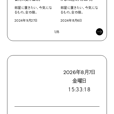
部屋
るも
部屋に置きたい、今気にな
部屋に置きたい、今気にな
るもの。全15個。
るもの。全15個。
202
2024年9月27日
2024年8月6日
1/8
2026
年
8
月
7
日
金
曜日
１５:３３:１９