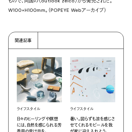
もので、同国の〈outlook zelco〉から発売された。
W100×H100mm。（POPEYE Webアーカイブ）
関連記事
ライフスタイル
ライフスタイル
ライ
日々のヒーリングや瞑想
暑い。図らずも涼を感じさ
梅雨
には、自然を感じられる芳
せてくれるモビールを我
やぐ
香用の受け皿を。
が家に迎え入れよう。