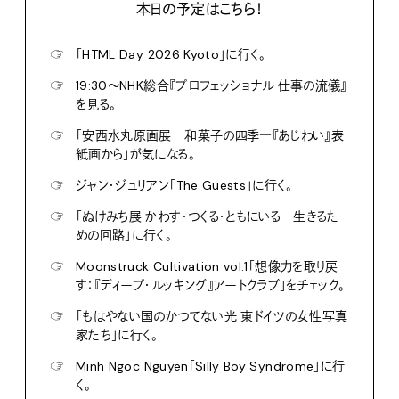
本日の予定はこちら！
☞
「HTML Day 2026 Kyoto」に行く。
☞
19:30〜NHK総合『プロフェッショナル 仕事の流儀』
を見る。
☞
「安西水丸原画展 和菓子の四季―『あじわい』表
紙画から」が気になる。
☞
ジャン・ジュリアン「The Guests」に行く。
☞
「ぬけみち展 かわす・つくる・ともにいる―生きるた
めの回路」に行く。
☞
Moonstruck Cultivation vol.1「想像力を取り戻
す：『ディープ・ルッキング』アートクラブ」をチェック。
☞
「もはやない国のかつてない光 東ドイツの女性写真
家たち」に行く。
☞
Minh Ngoc Nguyen「Silly Boy Syndrome」に行
く。