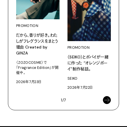
PROMOTION
PRO
だから、香りが好き。わた
〈K
しがフレグランスをまとう
で、
理由 Created by
ドロ
PROMOTION
GINZA
〈SEIKO〉とポパイが一緒
KEN
に作った “オレンジボー
〈ZOZOCOSME〉で
202
「Fragrance Edition」が開
イ”制作秘話。
催中。
SEIKO
2026年7月23日
2026年7月22日
1/7