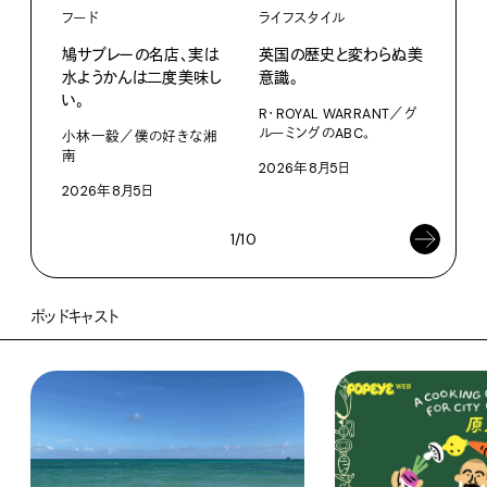
ライフスタイル
フード
英国の歴史と変わらぬ美
鳩サブレーの名店、実は
ライ
意識。
水ようかんは二度美味し
い。
家の
R・ROYAL WARRANT／グ
文・
ルーミングのABC。
小林一毅／僕の好きな湘
南
2026年8月5日
202
2026年8月5日
1/10
ポッドキャスト