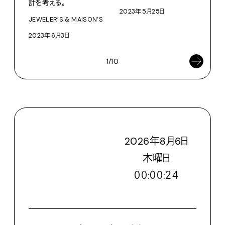
計を考える。
2023年5月25日
紳士
JEWELER’S & MAISON’S
部に
2023年6月3日
202
1/10
2026
年
8
月
6
日
木
曜日
００:００:２５