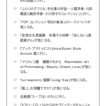
めの回路」に行く。
☞
「ふたりのアフリカ、手仕事の宇宙―人類学者・川田
順造と陶芸作家・小川待子のコレクション」に行く。
☞
「TOP コレクション 明日の食卓」のトークイベントが
気になる。
☞
「安西水丸原画展 和菓子の四季―『あじわい』表
紙画から」が気になる。
☞
『ブック・アクティビスト』Irma Boom: Book
Activist 展に行く。
☞
「マリメッコ展 模様のちから Marimekko: Art
of Printmaking -Beauty, Dream, Love」が気に
なる。
☞
Yuri Iwamoto 個展「Living Tree」が気になる。
☞
「路上、お邪魔ですか？」が気になる。
☞
企画展「スープはいのち」に行く。
☞
「ピカソ・ミロ・バルセロのセラミックーカタルーニャ