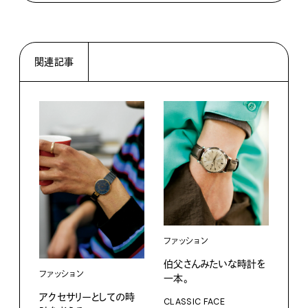
関連記事
ファッション
伯父さんみたいな時計を
ライ
ファッション
一本。
ジェ
アクセサリーとしての時
CLASSIC FACE
るね