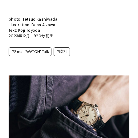
photo: Tetsuo Kashiwada
illustration: Dean Aizawa
text: Koji Toyoda
2023年12月 920号初出
#Small“WATCH”Talk
#時計