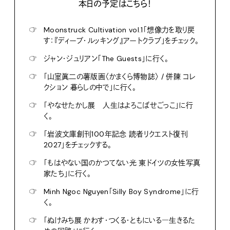
本日の予定はこちら！
☞
Moonstruck Cultivation vol.1「想像力を取り戻
す：『ディープ・ルッキング』アートクラブ」をチェック。
☞
ジャン・ジュリアン「The Guests」に行く。
☞
「山室眞二の薯版画〈かまくら博物誌〉 / 併陳 コレ
クション 暮らしの中で」に行く。
☞
「やなせたかし展 人生はよろこばせごっこ」に行
く。
☞
「岩波文庫創刊100年記念 読者リクエスト復刊
2027」をチェックする。
☞
「もはやない国のかつてない光 東ドイツの女性写真
家たち」に行く。
☞
Minh Ngoc Nguyen「Silly Boy Syndrome」に行
く。
☞
「ぬけみち展 かわす・つくる・ともにいる―生きるた