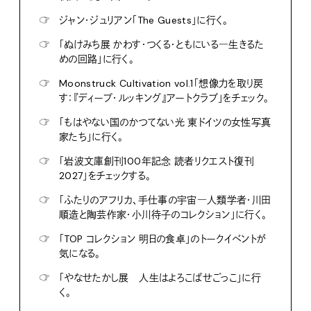
☞
ジャン・ジュリアン「The Guests」に行く。
☞
「ぬけみち展 かわす・つくる・ともにいる―生きるた
めの回路」に行く。
☞
Moonstruck Cultivation vol.1「想像力を取り戻
す：『ディープ・ルッキング』アートクラブ」をチェック。
☞
「もはやない国のかつてない光 東ドイツの女性写真
家たち」に行く。
☞
「岩波文庫創刊100年記念 読者リクエスト復刊
2027」をチェックする。
☞
「ふたりのアフリカ、手仕事の宇宙―人類学者・川田
順造と陶芸作家・小川待子のコレクション」に行く。
☞
「TOP コレクション 明日の食卓」のトークイベントが
気になる。
☞
「やなせたかし展 人生はよろこばせごっこ」に行
く。