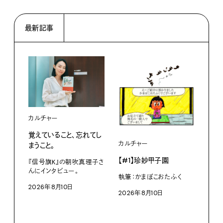
最新記事
カルチャー
覚えていること、忘れてし
カルチャー
ライ
まうこと。
【#1】珍妙甲子園
白い
『信号旗K』の朝吹真理子さ
から
んにインタビュー。
執筆：かまぼこおたふく
2026年8月10日
W・W
2026年8月10日
ミン
202