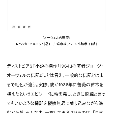
『オーウェルの薔薇』
レベッカ・ソルニット(著) 川端康雄、ハーン小路恭子(訳)
ディストピアSF小説の傑作『1984』の著者ジョージ・
オーウェルの伝記だ。とは言え、一般的な伝記とはま
るで毛色が違う。実際、彼が1936年に薔薇の苗木を
植えたというエピソードに端を発し、ときに脱線と言っ
てもいいような挿話を縦横無尽に盛り込みながら進
むからだ。そんな中、一貫して思考されるのは、「自然