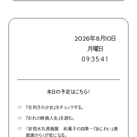
2026
年
8
月
10
日
月
曜日
０９:３５:４２
本日の予定はこちら！
☞
『左利きの少女』をチェックする。
☞
『おれの映画人生』を読む。
☞
「安西水丸原画展 和菓子の四季―『あじわい』表
紙画から」が気になる。