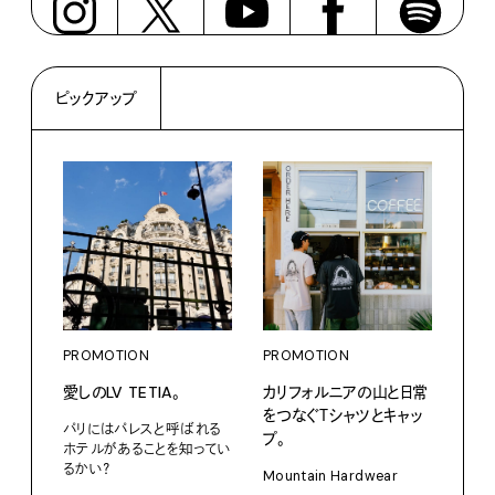
ピックアップ
PROMOTION
PROMOTION
PRO
愛しのLV TETIA。
カリフォルニアの山と日常
〈K
をつなぐＴシャツとキャッ
で、
パリにはパレスと呼ばれる
プ。
ドロ
ホテルがあることを知ってい
るかい？
Mountain Hardwear
KEN