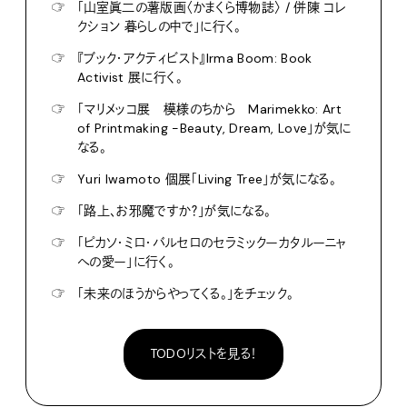
☞
「山室眞二の薯版画〈かまくら博物誌〉 / 併陳 コレ
クション 暮らしの中で」に行く。
☞
『ブック・アクティビスト』Irma Boom: Book
Activist 展に行く。
☞
「マリメッコ展 模様のちから Marimekko: Art
of Printmaking -Beauty, Dream, Love」が気に
なる。
☞
Yuri Iwamoto 個展「Living Tree」が気になる。
☞
「路上、お邪魔ですか？」が気になる。
☞
「ピカソ・ミロ・バルセロのセラミックーカタルーニャ
への愛ー」に行く。
☞
「未来のほうからやってくる。」をチェック。
TODOリストを見る！