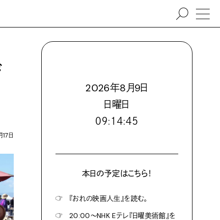
ジ
2026
年
8
月
9
日
日
曜日
０９:１４:４６
月17日
本日の予定はこちら！
☞
『おれの映画人生』を読む。
☞
20:00〜NHK Eテレ『日曜美術館』を