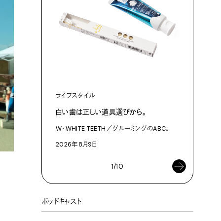
カルチャ
複製技術時
ライフスタイル
2026年8
白い歯は正しい道具選びから。
W・WHITE TEETH／グルーミングのABC。
2026年8月9日
1/10
ポッドキャスト