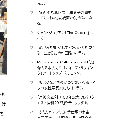
見る。
☞
「安西水丸原画展 和菓子の四季
―『あじわい』表紙画から」が気にな
る。
☞
ジャン・ジュリアン「The Guests」に
行く。
☞
「ぬけみち展 かわす・つくる・ともにい
る―生きるための回路」に行く。
☞
Moonstruck Cultivation vol.1「想
像力を取り戻す：『ディープ・ルッキン
グ』アートクラブ」をチェック。
☞
「もはやない国のかつてない光 東ドイ
ツの女性写真家たち」に行く。
のも
☞
「岩波文庫創刊100年記念 読者リク
エスト復刊2027」をチェックする。
かけ
☞
「ふたりのアフリカ、手仕事の宇宙―
で
人類学者・川田順造と陶芸作家・小