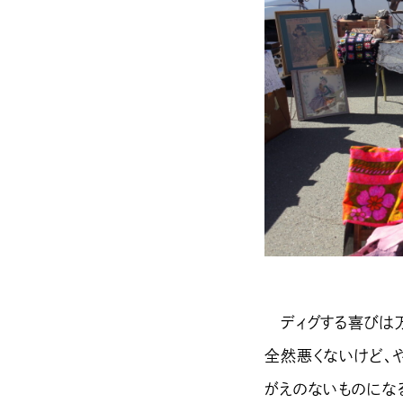
ディグする喜びは万
全然悪くないけど、
がえのないものになる