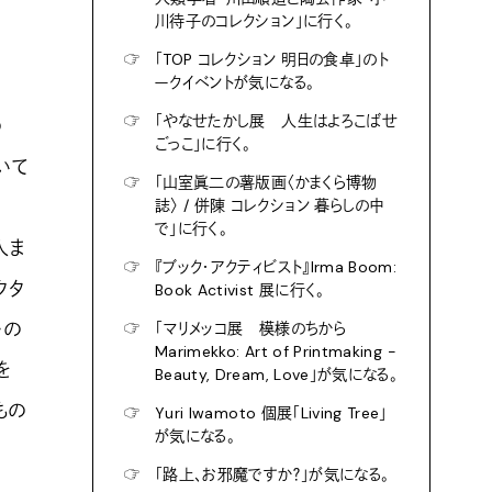
川待子のコレクション」に行く。
☞
「TOP コレクション 明日の食卓」のト
ークイベントが気になる。
☞
「やなせたかし展 人生はよろこばせ
の
ごっこ」に行く。
いて
☞
「山室眞二の薯版画〈かまくら博物
」
誌〉 / 併陳 コレクション 暮らしの中
で」に行く。
人ま
☞
『ブック・アクティビスト』Irma Boom:
クタ
Book Activist 展に行く。
〉の
☞
「マリメッコ展 模様のちから
Marimekko: Art of Printmaking -
を
Beauty, Dream, Love」が気になる。
もの
☞
Yuri Iwamoto 個展「Living Tree」
が気になる。
☞
「路上、お邪魔ですか？」が気になる。