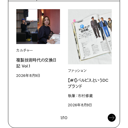
カルチャー
ライ
複製技術時代の交換日
記 Vol.1
見え
ファッション
なく
2026年8月9日
【#1】パルビスというDC
V・
ブランド
ABC
執筆：市村修蔵
202
2026年8月9日
1/10