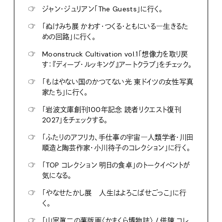
☞
ジャン・ジュリアン「The Guests」に行く。
☞
「ぬけみち展 かわす・つくる・ともにいる―生きるた
めの回路」に行く。
☞
Moonstruck Cultivation vol.1「想像力を取り戻
す：『ディープ・ルッキング』アートクラブ」をチェック。
☞
「もはやない国のかつてない光 東ドイツの女性写真
家たち」に行く。
☞
「岩波文庫創刊100年記念 読者リクエスト復刊
2027」をチェックする。
☞
「ふたりのアフリカ、手仕事の宇宙―人類学者・川田
順造と陶芸作家・小川待子のコレクション」に行く。
☞
「TOP コレクション 明日の食卓」のトークイベントが
気になる。
☞
「やなせたかし展 人生はよろこばせごっこ」に行
く。
☞
「山室眞二の薯版画〈かまくら博物誌〉 / 併陳 コレ