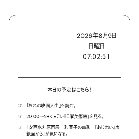
2026
年
8
月
9
日
日
曜日
０７:０２:５２
本日の予定はこちら！
☞
『おれの映画人生』を読む。
☞
20:00〜NHK Eテレ『日曜美術館』を見る。
☞
「安西水丸原画展 和菓子の四季―『あじわい』表
紙画から」が気になる。