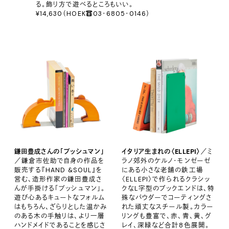
る。飾り方で遊べるところもいい。
¥14,630（HOEK☎︎03・6805・0146）
鎌田豊成さんの「プッシュマン」
イタリア生まれの〈ELLEPI〉
／ミ
／鎌倉市佐助で自身の作品を
ラノ郊外のケルノ・モンゼーゼ
販売する『HAND &SOUL』を
にある小さな老舗の鉄工場
営む、造形作家の鎌田豊成さ
〈ELLEPI〉で作られるクラシッ
んが手掛ける「プッシュマン」。
クなL字型のブックエンドは、特
遊び心あるキュートなフォルム
殊なパウダーでコーティングさ
はもちろん、ざらりとした温かみ
れた頑丈なスチール製。カラー
のある木の手触りは、より一層
リングも豊富で、赤、青、黄、グ
ハンドメイドであることを感じさ
レイ、深緑など合計8色展開。