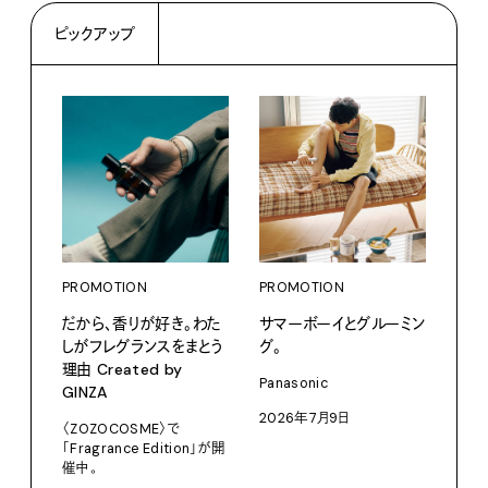
ピックアップ
PROMOTION
PROMOTION
PRO
だから、香りが好き。わた
サマーボーイとグルーミン
カリ
しがフレグランスをまとう
グ。
をつ
理由 Created by
プ。
Panasonic
GINZA
Moun
2026年7月9日
〈ZOZOCOSME〉で
202
「Fragrance Edition」が開
催中。