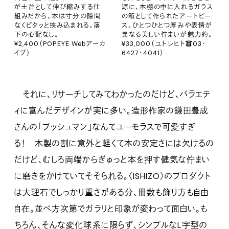
が土台として伸び縮みする仕
源に、本棚の中に入れるガラス
組みだから、本は寸分の隙間
の箱として作られたアートピー
なくピタッと挟み込まれる。落
ス。ひとつひとつ厚みや表情が
下の心配なし。
異なる美しい佇まいが魅力的。
¥2,400（POPEYE Webアーカ
¥33,000（ユトレヒト☎︎03・
イブ）
6427・4041）
それに、リサーチしてみてわかったのだけど、バラエテ
ィに富んだデザインが実に多い。造形作家の鎌田豊成
さんの「プッシュマン」なんてユーモラスで可愛すぎ
る！ 木製の割に意外と軽くて本の安定さには欠けるの
だけど、むしろ両端からぎゅっと本を押す健気な佇まい
に磨きをかけていてそそられる。〈ISHIZO〉のプロダクト
は大理石でしっかり重さがある分、冊数も飾り方も自由
自在。並べ方次第でガラリと印象が変わって面白い。も
ちろん、そんな変化球系に限らず、シンプルなL字型の