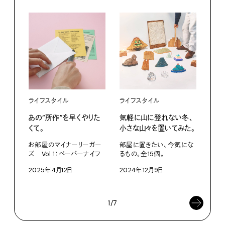
ライフスタイル
ライフスタイル
ライ
あの“所作”を早くやりた
気軽に山に登れない冬、
キッ
くて。
小さな山々を置いてみた。
心満
ーが
お部屋のマイナーリーガー
部屋に置きたい、今気にな
ズ Vol.1：ペーパーナイフ
るもの。全15個。
部屋
るも
2025年4月12日
2024年12月9日
202
1/7