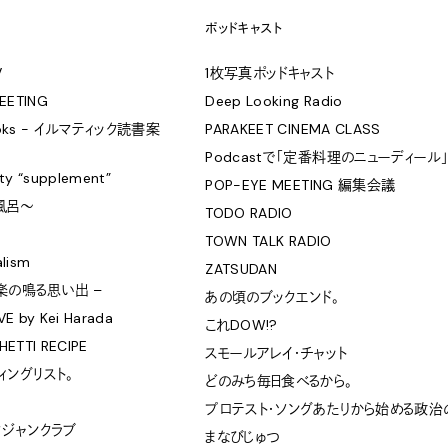
ポッドキャスト
V
1枚写真ポッドキャスト
EETING
Deep Looking Radio
Books - イルマティック読書案
PARAKEET CINEMA CLASS
Podcastで「定番料理のニューディール」
City “supplement”
POP-EYE MEETING 編集会議
 風呂〜
TODO RADIO
TOWN TALK RADIO
lism
ZATSUDAN
 音楽の鳴る思い出 –
あの頃のブックエンド。
E by Kei Harada
これDOW!?
HETTI RECIPE
スモールアレイ・チャット
ィングリスト。
どのみち毎日食べるから。
プロテスト・ソングあたりから始める政治
タジャンクラブ
まなびじゅつ