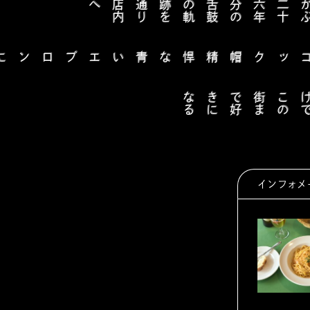
へ
陽をうけるヨットの帆のように眩しいコック帽
る
インフォメ