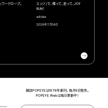
えたワードローブ。
エッジ」で、喋って、走って、JOY
シャツと
RUN！
Mountai
adidas
2026年8
2026年7月24日
雑誌POPEYEは1976年創刊、毎月9日発売。
POPEYE Webは毎日更新中！