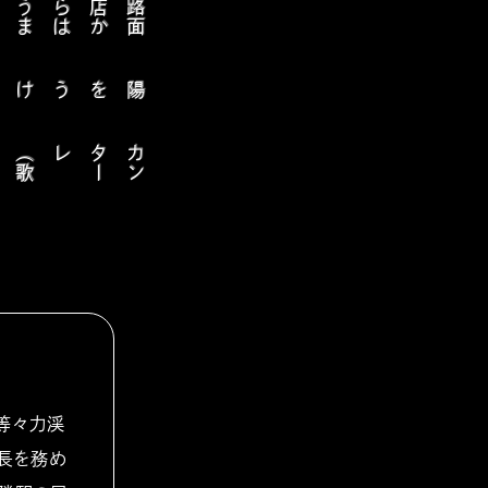
路
面
店
か
ら
は
う
ま
れ
な
い
光
に
誘
わ
カ
ン
タ
ー
レ（
歌
い
た等々力渓
長を務め