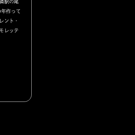
隣駅の尾
0年作って
レント・
モレッテ