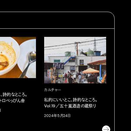
カルチャ
カルチャー
、詩的なところ。
私的にい
私的にいいとこ、詩的なところ。
ストロべっぴん舎
Vol.1
Vol.19／五十嵐酒造の蔵祭り
の一角
日
2024年5月24日
2024年3