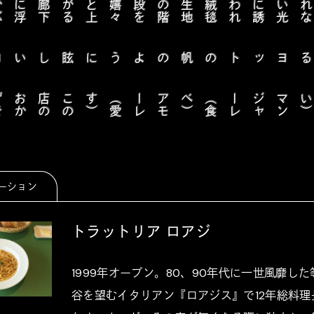
廊
下
に
浮
か
ぶ
二
十
六
年
分
の
舌
鼓
の
軌
跡
を
通
り
店
内
る
絨
毯
生
地
の
階
段
を
嬉
々
と
上
が
れ
こ
の
店
の
お
か
げ
で
こ
の
街
ま
で
好
き
に
な
）
ア
モ
ー
レ
（
愛
す
）
マ
ン
ジ
ャ
ー
レ
（
食
べ
）
ーション
トラットリア ロアジ
1999年オープン。80、90年代に一世風靡し
谷を望むイタリアン『ロアジス』で12年総料理