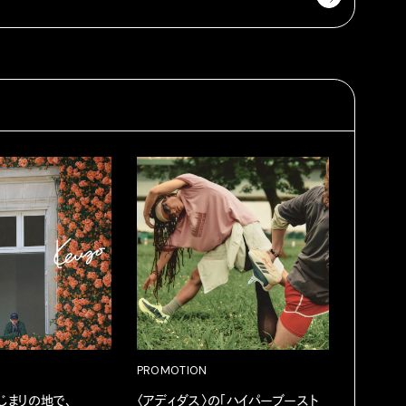
PROMOTION
PROMOT
はじまりの地で、
〈アディダス〉の「ハイパーブースト
カリフォ