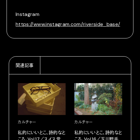
Instagram
https://www.instagram.com/riverside_base/
関連記事
カルチャー
カル
カルチャー
私的にいいとこ、詩的なと
私的
私的にいいとこ、詩的なと
ころ。Vol.16／玉川野毛
ころ
ころ。Vol.17／スイス堂