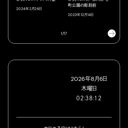
町公園の彫刻前
イブ
2024年2月26日
ロー
2023年12月14日
202
1/17
2026
年
8
月
6
日
木
曜日
０２:３８:１３