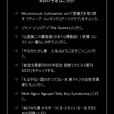
本日の予定はこちら！
☞
Moonstruck Cultivation vol.1「想像力を取り戻
す：『ディープ・ルッキング』アートクラブ」をチェック。
☞
ジャン・ジュリアン「The Guests」に行く。
☞
「山室眞二の薯版画〈かまくら博物誌〉 / 併陳 コレ
クション 暮らしの中で」に行く。
☞
「やなせたかし展 人生はよろこばせごっこ」に行
く。
☞
「岩波文庫創刊100年記念 読者リクエスト復刊
2027」をチェックする。
☞
「もはやない国のかつてない光 東ドイツの女性写真
家たち」に行く。
☞
Minh Ngoc Nguyen「Silly Boy Syndrome」に行
く。
☞
「ぬけみち展 かわす・つくる・ともにいる―生きるた
めの回路」に行く。