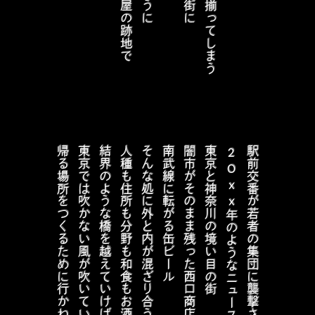
帰る場所をつくるために行かねばならないときがある
東京では吹かない風が吹いている
結界のような橋を越えていけば
人種も住所も分野も和食もお酒もアパレルも
そんな処に外と内が混ざり合う鮮度のよい街角
南武線に転がる缶ビール
闇市がそのまま残った西口商店街に
東京と神奈川の境い目の街
20xx年のようなニュースが巡った
駅前交番が若者の集団に襲撃されるという