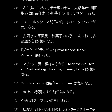
☞
「ふたりのアフリカ、手仕事の宇宙―人類学者・川田
順造と陶芸作家・小川待子のコレクション」に行く。
☞
「TOP コレクション 明日の食卓」のトークイベントが
気になる。
☞
「安西水丸原画展 和菓子の四季―『あじわい』表
紙画から」が気になる。
☞
『ブック・アクティビスト』Irma Boom: Book
Activist 展に行く。
☞
「マリメッコ展 模様のちから Marimekko: Art
of Printmaking -Beauty, Dream, Love」が気に
なる。
☞
Yuri Iwamoto 個展「Living Tree」が気になる。
☞
「路上、お邪魔ですか？」が気になる。
☞
企画展「スープはいのち」に行く。
☞
「ピカソ・ミロ・バルセロのセラミックーカタルーニャ