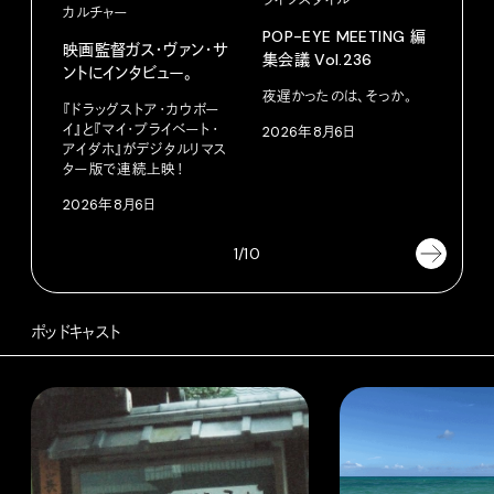
カルチャー
フー
POP-EYE MEETING 編
映画監督ガス・ヴァン・サ
鳩サ
集会議 Vol.236
ントにインタビュー。
水よ
い。
夜遅かったのは、そっか。
『ドラッグストア・カウボー
イ』と『マイ・プライベート・
2026年8月6日
小林
アイダホ』がデジタルリマス
南
ター版で連続上映！
202
2026年8月6日
1/10
ポッドキャスト