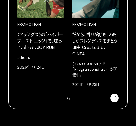
PROMOTION
PROMOTION
PRO
〈アディダス〉の「ハイパー
だから、香りが好き。わた
愛しの
ブースト エッジ」で、喋っ
しがフレグランスをまとう
パリ
て、走って、JOY RUN！
理由 Created by
ホテ
GINZA
るか
adidas
〈ZOZOCOSME〉で
202
2026年7月24日
「Fragrance Edition」が開
催中。
2026年7月23日
1/7