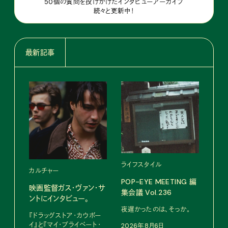
50個の質問を投げかけたインタビューアーカイブ
続々と更新中！
最新記事
ライフスタイル
カルチャー
フー
POP-EYE MEETING 編
映画監督ガス・ヴァン・サ
鳩サ
集会議 Vol.236
ントにインタビュー。
水よ
い。
夜遅かったのは、そっか。
『ドラッグストア・カウボー
イ』と『マイ・プライベート・
2026年8月6日
小林