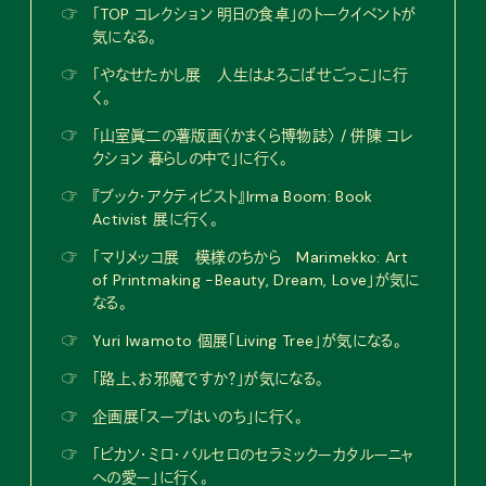
☞
「TOP コレクション 明日の食卓」のトークイベントが
気になる。
☞
「やなせたかし展 人生はよろこばせごっこ」に行
く。
☞
「山室眞二の薯版画〈かまくら博物誌〉 / 併陳 コレ
クション 暮らしの中で」に行く。
☞
『ブック・アクティビスト』Irma Boom: Book
Activist 展に行く。
☞
「マリメッコ展 模様のちから Marimekko: Art
of Printmaking -Beauty, Dream, Love」が気に
なる。
☞
Yuri Iwamoto 個展「Living Tree」が気になる。
☞
「路上、お邪魔ですか？」が気になる。
☞
企画展「スープはいのち」に行く。
☞
「ピカソ・ミロ・バルセロのセラミックーカタルーニャ
への愛ー」に行く。