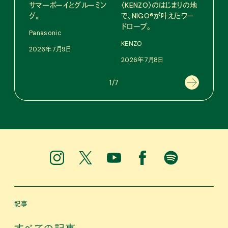
サマーボーイとグルーミン
〈KENZO〉のはじまりの地
〈ア
グ。
で、NIGO®が叶えたワー
ブー
ドローブ。
て、走
Panasonic
KENZO
adid
2026年7月9日
2026年7月8日
202
1/7
記事