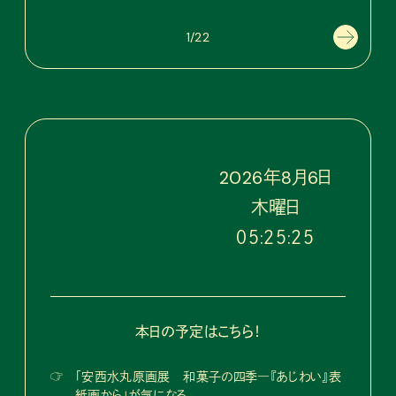
1/22
2026
年
8
月
6
日
木
曜日
０５:２５:２６
本日の予定はこちら！
☞
「安西水丸原画展 和菓子の四季―『あじわい』表
紙画から」が気になる。