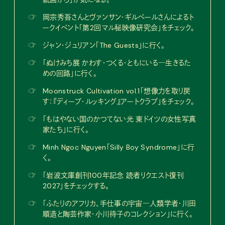
☞
岡宗秀吾さんとヴァンサン・ギルベールさんによるト
ークイベント「第2回マル秘映像研究会」をチェック。
☞
ジャン・ジュリアン「The Guests」に行く。
☞
「ぬけみち展 かわす・つくる・ともにいる―生きるた
めの回路」に行く。
☞
Moonstruck Cultivation vol.1「想像力を取り戻
す：『ディープ・ルッキング』アートクラブ」をチェック。
☞
「もはやない国のかつてない光 東ドイツの女性写真
家たち」に行く。
☞
Minh Ngoc Nguyen「Silly Boy Syndrome」に行
く。
☞
「岩波文庫創刊100年記念 読者リクエスト復刊
2027」をチェックする。
☞
「ふたりのアフリカ、手仕事の宇宙―人類学者・川田
順造と陶芸作家・小川待子のコレクション」に行く。