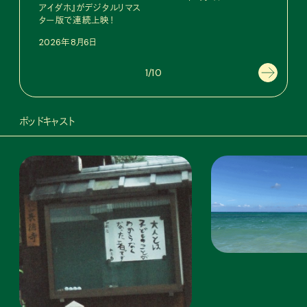
アイダホ』がデジタルリマス
南
ター版で連続上映！
202
2026年8月6日
1/10
ポッドキャスト