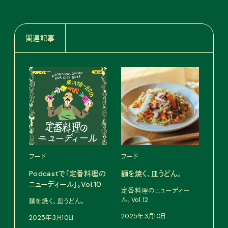
関連記事
フード
フード
フー
Podcastで「定番料理の
麺を焼く、皿うどん。
Po
ニューディール」。Vol.10
ニュ
定番料理のニューディー
ル。Vol.12
麺を焼く、皿うどん。
鶏す
子丼
2025年3月10日
2025年3月10日
202