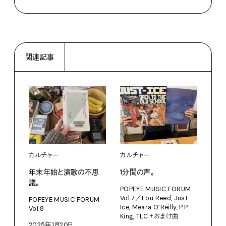
関連記事
カルチャー
カルチャー
カル
年末年始と演歌の不思
1分間の声。
Jos
議。
な仕事
POPEYE MUSIC FORUM
Per
Vol.7／Lou Reed, Just-
POPEYE MUSIC FORUM
レオ
Ice, Meara O’Reilly, P.P.
Vol.8
King, TLC ＋おまけ曲
POP
2025年1月20日