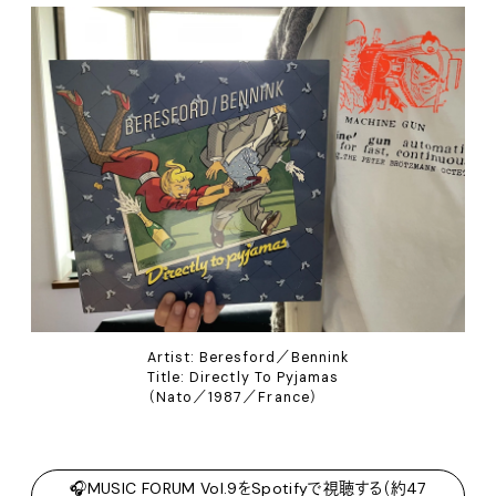
Artist: Beresford／Bennink
Title: Directly To Pyjamas
（Nato／1987／France）
🎧MUSIC FORUM Vol.9をSpotifyで視聴する（約47