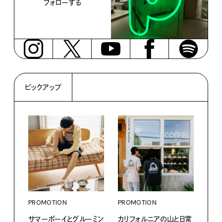
フォローする
ピックアップ
PROMOTION
PROMOTION
PRO
サマーボーイとグルーミン
カリフォルニアの山と日常
〈K