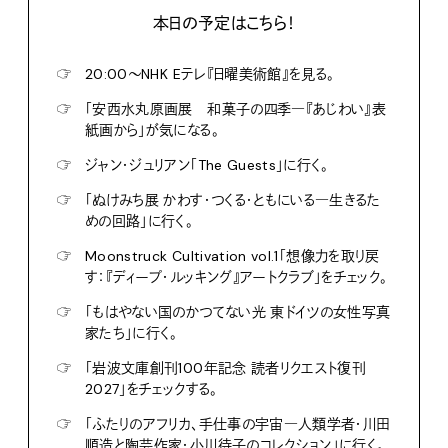
本日の予定はこちら！
☞
20:00〜NHK Eテレ『日曜美術館』を見る。
☞
「安西水丸原画展 和菓子の四季―『あじわい』表
紙画から」が気になる。
☞
ジャン・ジュリアン「The Guests」に行く。
☞
「ぬけみち展 かわす・つくる・ともにいる―生きるた
めの回路」に行く。
☞
Moonstruck Cultivation vol.1「想像力を取り戻
す：『ディープ・ルッキング』アートクラブ」をチェック。
☞
「もはやない国のかつてない光 東ドイツの女性写真
家たち」に行く。
☞
「岩波文庫創刊100年記念 読者リクエスト復刊
2027」をチェックする。
☞
「ふたりのアフリカ、手仕事の宇宙―人類学者・川田
順造と陶芸作家・小川待子のコレクション」に行く。