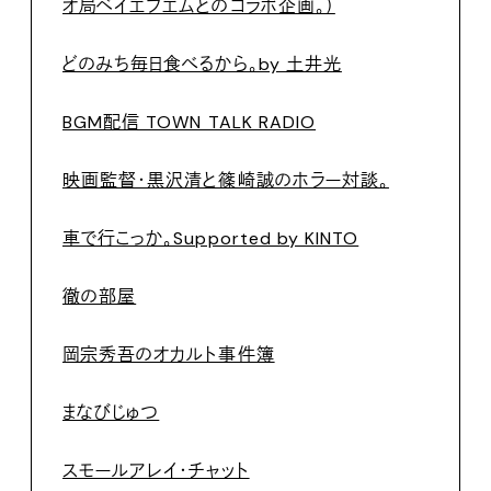
オ局ベイエフエムとのコラボ企画。）
どのみち毎日食べるから。by 土井光
BGM配信 TOWN TALK RADIO
映画監督・黒沢清と篠崎誠のホラー対談。
車で行こっか。Supported by KINTO
徹の部屋
岡宗秀吾のオカルト事件簿
まなびじゅつ
スモールアレイ・チャット