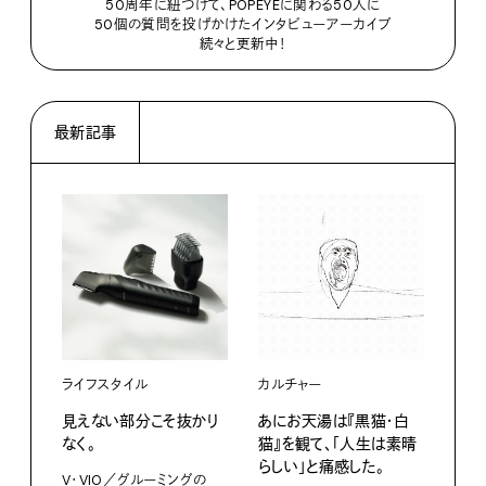
50周年に紐づけて、POPEYEに関わる50人に
50個の質問を投げかけたインタビューアーカイブ
続々と更新中！
最新記事
ライフスタイル
カルチャー
ライ
見えない部分こそ抜かり
あにお天湯は『黒猫・白
すぐ
なく。
猫』を観て、「人生は素晴
U・
らしい」と痛感した。
ABC
V・VIO／グルーミングの