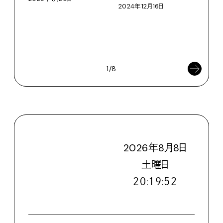
Vol
2024年12月16日
德爾）,
Hors
And 
202
1/8
2026
年
8
月
8
日
土
曜日
２０:１９:５４