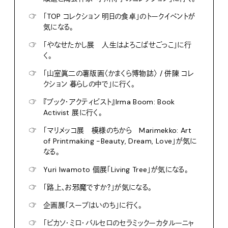
☞
「TOP コレクション 明日の食卓」のトークイベントが
気になる。
☞
「やなせたかし展 人生はよろこばせごっこ」に行
く。
☞
「山室眞二の薯版画〈かまくら博物誌〉 / 併陳 コレ
クション 暮らしの中で」に行く。
☞
『ブック・アクティビスト』Irma Boom: Book
Activist 展に行く。
☞
「マリメッコ展 模様のちから Marimekko: Art
of Printmaking -Beauty, Dream, Love」が気に
なる。
☞
Yuri Iwamoto 個展「Living Tree」が気になる。
☞
「路上、お邪魔ですか？」が気になる。
☞
企画展「スープはいのち」に行く。
☞
「ピカソ・ミロ・バルセロのセラミックーカタルーニャ