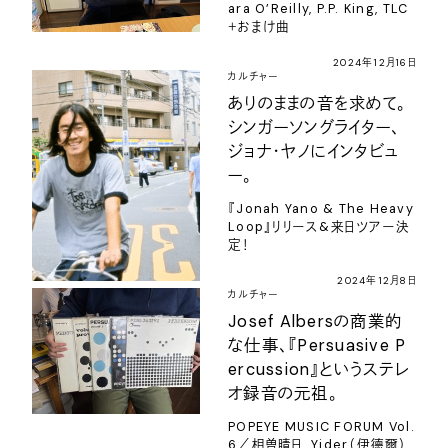
ara O’Reilly, P.P. King, TLC
＋おまけ曲
2024年12月16日
カルチャー
ありのままの音を求めて。
シンガーソングライター、
ジョナ・ヤノにインタビュ
ー。
『Jonah Yano & The Heavy
Loop』リリース&来日ツアー決
定！
2024年12月8日
カルチャー
Josef Albersの商業的
な仕事、『Persuasive P
ercussion』というステレ
オ録音の元祖。
POPEYE MUSIC FORUM Vol.
6／相曽晴日, Yider（伊德爾）,