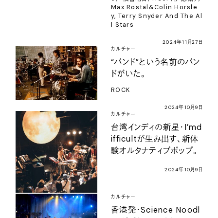
Max Rostal&Colin Horsle
y, Terry Snyder And The Al
l Stars
2024年11月27日
カルチャー
“バンド”という名前のバン
ドがいた。
ROCK
2024年10月9日
カルチャー
台湾インディの新星・I’md
ifficultが生み出す、新体
験オルタナティブポップ。
2024年10月9日
カルチャー
香港発・Science Noodl