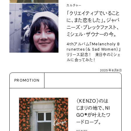
カルチャー
「クリエイティブでいること
に、また恋をした」。ジャパ
ニーズ・ブレックファスト、
ミシェル・ザウナーの今。
4thアルバム『Melancholy B
runettes（& Sad Women）』
リリース記念！ 来日中のミシェ
ルに会ってみた！
2025年8月8日
PROMOTION
〈KENZO〉のは
じまりの地で、NI
GO®が叶えたワ
ードローブ。