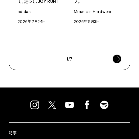
て、走って、JOY RUN！
プ。
PRO
〈S
adidas
Mountain Hardwear
に作
2026年7月24日
2026年8月3日
イ”
SEIK
202
1/7
記事