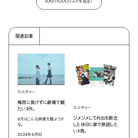
6月のTODOリストを見る！
関連記事
カルチャー
カル
梅雨に負けずに劇場で観
探求
カルチャー
たい3作。
選。
ジメジメして外出を断念
6月はこんな映画を観ようか
さー
した休日に家で熟読した
な。
行こ
い3冊。
2024年6月1日
202