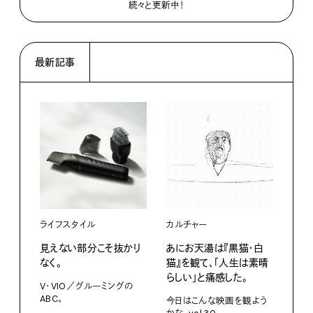
続々と更新中！
最新記事
ライフスタイル
カルチャー
ライ
見えない部分こそ抜かり
あにお天湯は『黒猫・白
すぐ
なく。
猫』を観て、「人生は素晴
U・
らしい」と痛感した。
ABC
V・VIO／グルーミングの
ABC。
今日はこんな映画を観よう
202