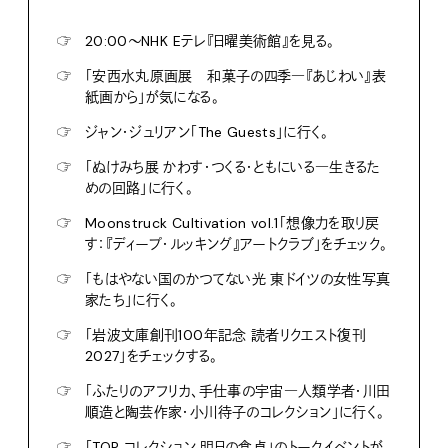
☞
20:00〜NHK Eテレ『日曜美術館』を見る。
☞
「安西水丸原画展 和菓子の四季―『あじわい』表
紙画から」が気になる。
☞
ジャン・ジュリアン「The Guests」に行く。
☞
「ぬけみち展 かわす・つくる・ともにいる―生きるた
めの回路」に行く。
☞
Moonstruck Cultivation vol.1「想像力を取り戻
す：『ディープ・ルッキング』アートクラブ」をチェック。
☞
「もはやない国のかつてない光 東ドイツの女性写真
家たち」に行く。
☞
「岩波文庫創刊100年記念 読者リクエスト復刊
2027」をチェックする。
☞
「ふたりのアフリカ、手仕事の宇宙―人類学者・川田
順造と陶芸作家・小川待子のコレクション」に行く。
☞
「TOP コレクション 明日の食卓」のトークイベントが