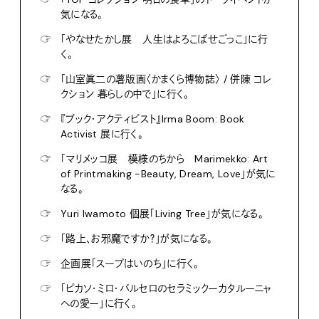
気になる。
☞
「やなせたかし展 人生はよろこばせごっこ」に行
く。
☞
「山室眞二の薯版画〈かまくら博物誌〉 / 併陳 コレ
クション 暮らしの中で」に行く。
☞
『ブック・アクティビスト』Irma Boom: Book
Activist 展に行く。
☞
「マリメッコ展 模様のちから Marimekko: Art
of Printmaking -Beauty, Dream, Love」が気に
なる。
☞
Yuri Iwamoto 個展「Living Tree」が気になる。
☞
「路上、お邪魔ですか？」が気になる。
☞
企画展「スープはいのち」に行く。
☞
「ピカソ・ミロ・バルセロのセラミックーカタルーニャ
への愛ー」に行く。