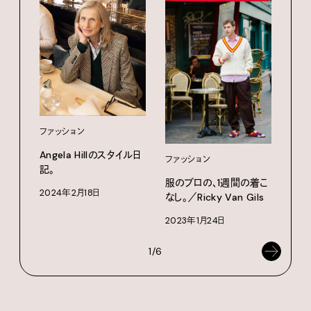
ファ
服の
ファッション
なし。
Angela Hillのスタイル日
ファッション
in N
記。
服のプロの、1週間の着こ
202
2024年2月18日
なし。／Ricky Van Gils
2023年1月24日
1/6