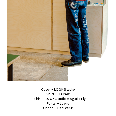
Outer –
LQQK Studio
Shirt –
J.Crew
T-Shirt –
LQQK Studio × Agaric Fly
Pants –
Levi’s
Shoes –
Red Wing