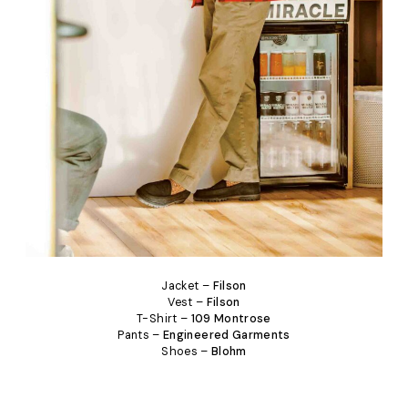
Jacket –
Filson
Vest –
Filson
T-Shirt –
109 Montrose
Pants –
Engineered Garments
Shoes –
Blohm