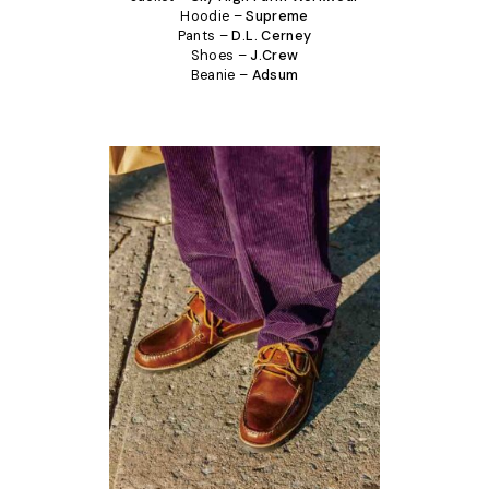
Hoodie –
Supreme
Pants –
D.L. Cerney
Shoes –
J.Crew
Beanie –
Adsum