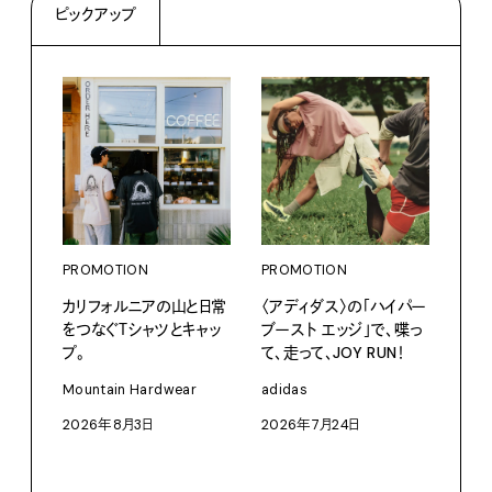
ピックアップ
PROMOTION
PROMOTION
PRO
カリフォルニアの山と日常
〈アディダス〉の「ハイパー
だか
をつなぐＴシャツとキャッ
ブースト エッジ」で、喋っ
しが
プ。
て、走って、JOY RUN！
理由 
GIN
Mountain Hardwear
adidas
〈ZO
2026年8月3日
2026年7月24日
「Fra
催中
202