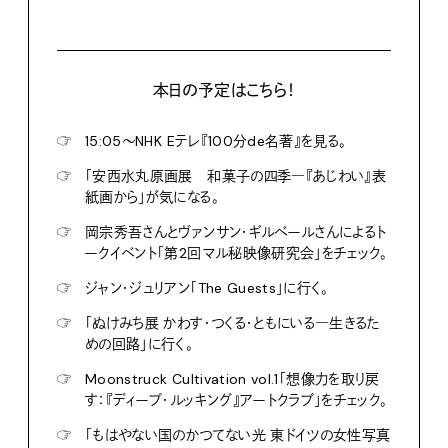
本日の予定はこちら！
☞
15:05〜NHK Eテレ『100分de名著』を見る。
☞
「安西水丸原画展 和菓子の四季―『あじわい』表
紙画から」が気になる。
☞
岡宗秀吾さんとヴァンサン・ギルベールさんによるト
ークイベント「第2回マル秘映像研究会」をチェック。
☞
ジャン・ジュリアン「The Guests」に行く。
☞
「ぬけみち展 かわす・つくる・ともにいる―生きるた
めの回路」に行く。
☞
Moonstruck Cultivation vol.1「想像力を取り戻
す：『ディープ・ルッキング』アートクラブ」をチェック。
☞
「もはやない国のかつてない光 東ドイツの女性写真