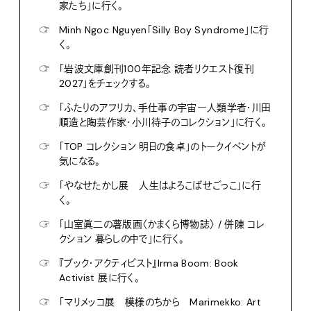
家たち」に行く。
☞
Minh Ngoc Nguyen「Silly Boy Syndrome」に行
く。
☞
「岩波文庫創刊100年記念 読者リクエスト復刊
2027」をチェックする。
☞
「ふたりのアフリカ、手仕事の宇宙―人類学者・川田
順造と陶芸作家・小川待子のコレクション」に行く。
☞
「TOP コレクション 明日の食卓」のトークイベントが
気になる。
☞
「やなせたかし展 人生はよろこばせごっこ」に行
く。
☞
「山室眞二の薯版画〈かまくら博物誌〉 / 併陳 コレ
クション 暮らしの中で」に行く。
☞
『ブック・アクティビスト』Irma Boom: Book
Activist 展に行く。
☞
「マリメッコ展 模様のちから Marimekko: Art