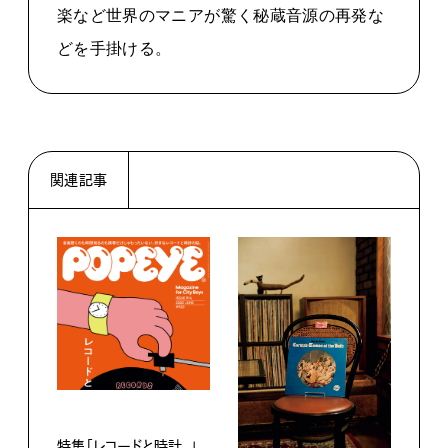
楽など世界のマニアが驚く秘蔵音源の再発な
どを手掛ける。
関連記事
カル
その
いな。
特集「レコードと時計。」