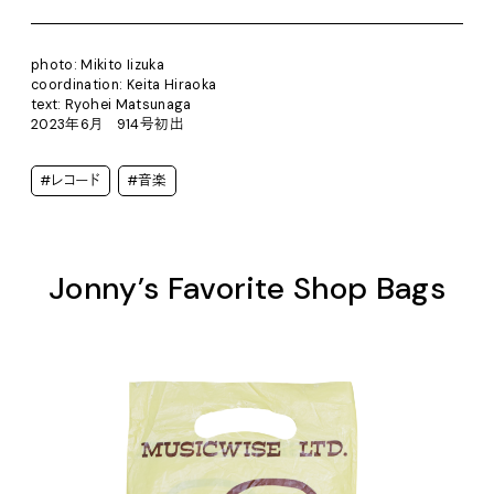
photo: Mikito Iizuka
coordination: Keita Hiraoka
text: Ryohei Matsunaga
2023年6月 914号初出
#レコード
#音楽
Jonny’s Favorite Shop Bags