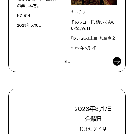
『Ba
の楽しみ方。
ットボ
カルチャー
202
NO.914
そのレコード、聴いてみた
2023年5月8日
いな。Vol.1
『Donato』店主・加藤寛之
2023年5月17日
1/10
2026
年
8
月
7
日
金
曜日
０３:０２:５１