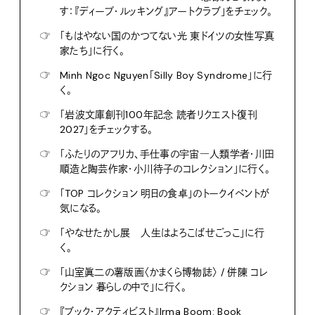
す：『ディープ・ルッキング』アートクラブ」をチェック。
☞
「もはやない国のかつてない光 東ドイツの女性写真
家たち」に行く。
☞
Minh Ngoc Nguyen「Silly Boy Syndrome」に行
く。
☞
「岩波文庫創刊100年記念 読者リクエスト復刊
2027」をチェックする。
☞
「ふたりのアフリカ、手仕事の宇宙―人類学者・川田
順造と陶芸作家・小川待子のコレクション」に行く。
☞
「TOP コレクション 明日の食卓」のトークイベントが
気になる。
☞
「やなせたかし展 人生はよろこばせごっこ」に行
く。
☞
「山室眞二の薯版画〈かまくら博物誌〉 / 併陳 コレ
クション 暮らしの中で」に行く。
☞
『ブック・アクティビスト』Irma Boom: Book