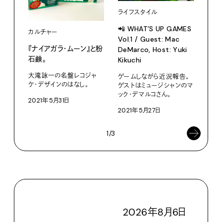
ライフスタイル
📲 WHAT’S UP GAMES
カルチャー
Vol.1 / Guest: Mac
フー
『ナイアガラ・ムーン』と粉
DeMarco, Host: Yuki
石鹸。
私の
Kikuchi
ネコ
大滝詠一の名盤レコジャ
ゲームしながら近況報告。
ケ・デザインのはなし。
ゲストはミュージシャンのマ
いつ
ック・デマルコさん。
皿。
2021年5月31日
2021年5月27日
202
1/3
2026
年
8
月
6
日