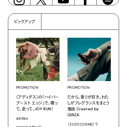
ピックアップ
PROMOTION
PROMOTION
PRO
〈アディダス〉の「ハイパー
だから、香りが好き。わた
〈K
ブースト エッジ」で、喋っ
しがフレグランスをまとう
で、
て、走って、JOY RUN！
理由 Created by
ドロ
GINZA
adidas
KEN
〈ZOZOCOSME〉で