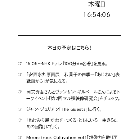
木
曜日
１６:５４:０７
本日の予定はこちら！
☞
15:05〜NHK Eテレ『100分de名著』を見る。
☞
「安西水丸原画展 和菓子の四季―『あじわい』表
紙画から」が気になる。
☞
岡宗秀吾さんとヴァンサン・ギルベールさんによるト
ークイベント「第2回マル秘映像研究会」をチェック。
☞
ジャン・ジュリアン「The Guests」に行く。
☞
「ぬけみち展 かわす・つくる・ともにいる―生きるた
めの回路」に行く。
☞
Moonstruck Cultivation vol.1「想像力を取り戻