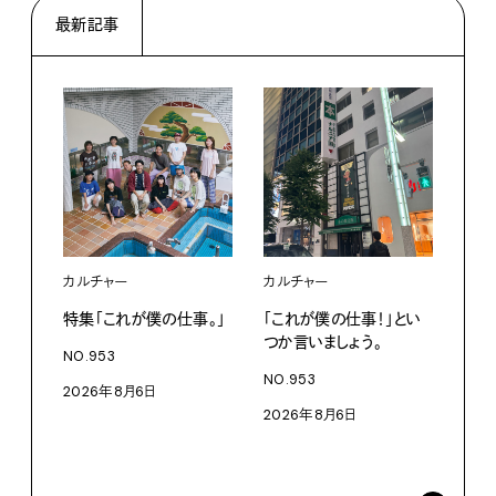
最新記事
カルチャー
カルチャー
フー
特集「これが僕の仕事。」
「これが僕の仕事！」とい
13
つか言いましょう。
老舗
NO.953
物。
NO.953
2026年8月6日
根本
2026年8月6日
浜
202