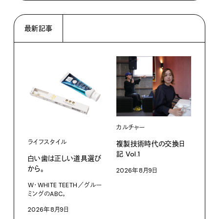
最新記事
カルチャー
ライフスタイル
複製技術時代の交換日
記 Vol.1
白い歯は正しい道具選び
ファ
から。
2026年8月9日
【#
W・WHITE TEETH／グルー
ブラ
ミングのABC。
執筆
2026年8月9日