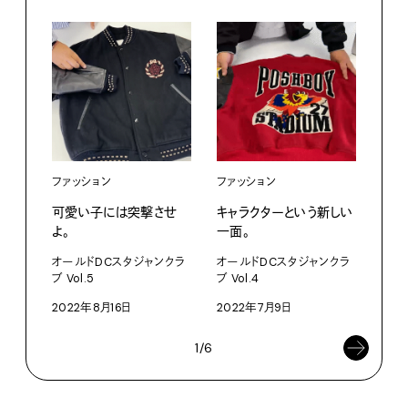
ファッション
ファッション
ファ
可愛い子には突撃させ
キャラクターという新しい
女子
よ。
一面。
ルメ
オールドDCスタジャンクラ
オールドDCスタジャンクラ
オー
ブ Vol.5
ブ Vol.4
ブ Vo
2022年8月16日
2022年7月9日
202
1/6