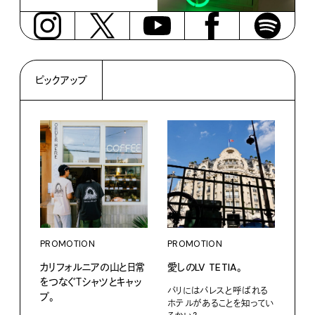
ピックアップ
PROMOTION
PROMOTION
PRO
カリフォルニアの山と日常
愛しのLV TETIA。
〈K
をつなぐＴシャツとキャッ
で、
パリにはパレスと呼ばれる
プ。
ドロ
ホテルがあることを知ってい