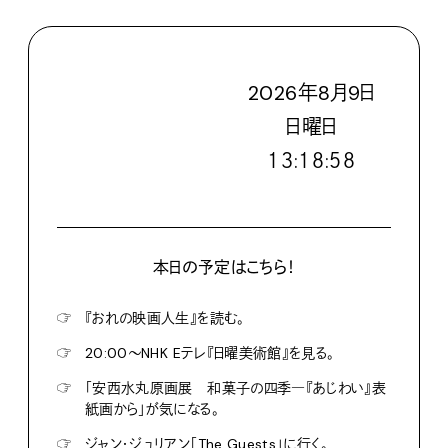
2026
年
8
月
9
日
日
曜日
１３:１８:５９
本日の予定はこちら！
☞
『おれの映画人生』を読む。
☞
20:00〜NHK Eテレ『日曜美術館』を見る。
☞
「安西水丸原画展 和菓子の四季―『あじわい』表
紙画から」が気になる。
☞
ジャン・ジュリアン「The Guests」に行く。