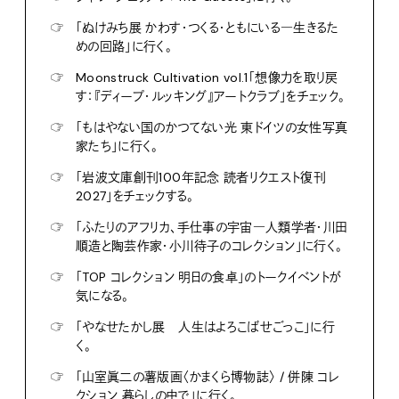
☞
「ぬけみち展 かわす・つくる・ともにいる―生きるた
めの回路」に行く。
☞
Moonstruck Cultivation vol.1「想像力を取り戻
す：『ディープ・ルッキング』アートクラブ」をチェック。
☞
「もはやない国のかつてない光 東ドイツの女性写真
家たち」に行く。
☞
「岩波文庫創刊100年記念 読者リクエスト復刊
2027」をチェックする。
☞
「ふたりのアフリカ、手仕事の宇宙―人類学者・川田
順造と陶芸作家・小川待子のコレクション」に行く。
☞
「TOP コレクション 明日の食卓」のトークイベントが
気になる。
☞
「やなせたかし展 人生はよろこばせごっこ」に行
く。
☞
「山室眞二の薯版画〈かまくら博物誌〉 / 併陳 コレ
クション 暮らしの中で」に行く。