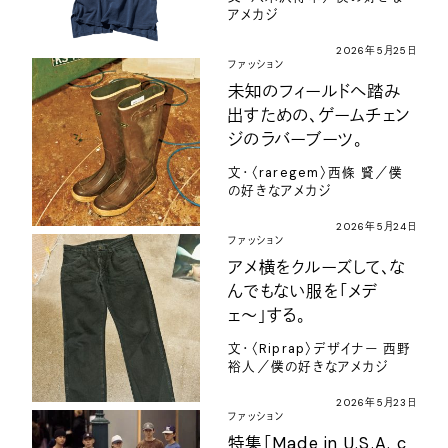
アメカジ
2026年5月25日
ファッション
未知のフィールドへ踏み
出すための、ゲームチェン
ジのラバーブーツ。
文・〈raregem〉西條 賢／僕
の好きなアメカジ
2026年5月24日
ファッション
アメ横をクルーズして、な
んでもない服を「メデ
ェ〜」する。
文・〈Riprap〉デザイナー 西野
裕人／僕の好きなアメカジ
2026年5月23日
ファッション
特集「Made in U.S.A. c