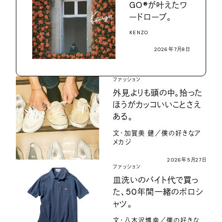
GO®が叶えたワ
ードローブ。
KENZO
2026年7月8日
ファッション
外見よりも頭の中。拾った
ほうがカッコいいことさえ
ある。
文・加賀美 健／僕の好きなア
メカジ
2026年5月27日
ファッション
皿洗いのバイト代で買っ
た、50年間一緒のポロシ
ャツ。
文・八木沢博幸／僕の好きな