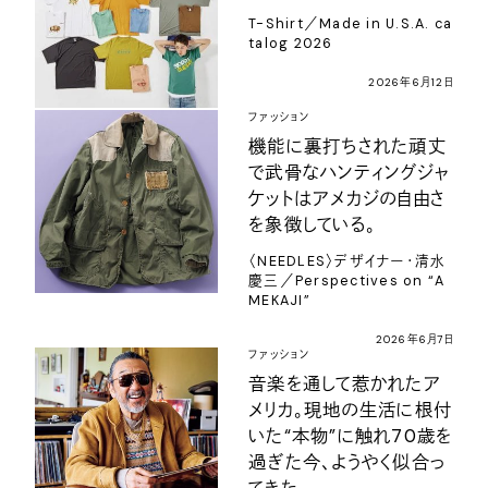
T-Shirt／Made in U.S.A. ca
talog 2026
2026年6月12日
ファッション
機能に裏打ちされた頑丈
で武骨なハンティングジャ
ケットはアメカジの自由さ
を象徴している。
〈NEEDLES〉デザイナー・清水
慶三／Perspectives on “A
MEKAJI”
2026年6月7日
ファッション
音楽を通して惹かれたア
メリカ。現地の生活に根付
いた“本物”に触れ70歳を
過ぎた今、ようやく似合っ