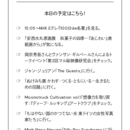
本日の予定はこちら！
☞
15:05〜NHK Eテレ『100分de名著』を見る。
☞
「安西水丸原画展 和菓子の四季―『あじわい』表
紙画から」が気になる。
☞
岡宗秀吾さんとヴァンサン・ギルベールさんによるト
ークイベント「第2回マル秘映像研究会」をチェック。
☞
ジャン・ジュリアン「The Guests」に行く。
☞
「ぬけみち展 かわす・つくる・ともにいる―生きるた
めの回路」に行く。
☞
Moonstruck Cultivation vol.1「想像力を取り戻
す：『ディープ・ルッキング』アートクラブ」をチェック。
☞
「もはやない国のかつてない光 東ドイツの女性写真
家たち」に行く。
☞
Minh Ngoc Nguyen「Silly Boy Syndrome」に行