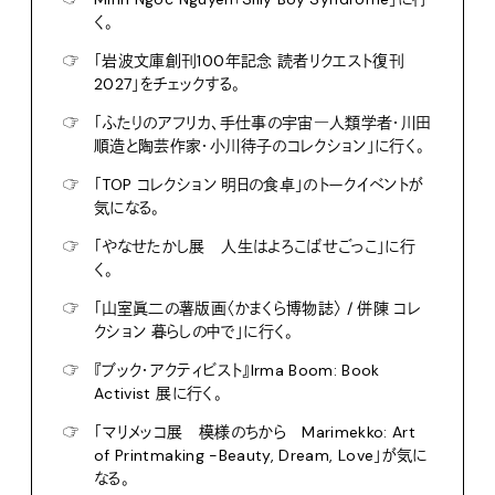
く。
☞
「岩波文庫創刊100年記念 読者リクエスト復刊
2027」をチェックする。
☞
「ふたりのアフリカ、手仕事の宇宙―人類学者・川田
順造と陶芸作家・小川待子のコレクション」に行く。
☞
「TOP コレクション 明日の食卓」のトークイベントが
気になる。
☞
「やなせたかし展 人生はよろこばせごっこ」に行
く。
☞
「山室眞二の薯版画〈かまくら博物誌〉 / 併陳 コレ
クション 暮らしの中で」に行く。
☞
『ブック・アクティビスト』Irma Boom: Book
Activist 展に行く。
☞
「マリメッコ展 模様のちから Marimekko: Art
of Printmaking -Beauty, Dream, Love」が気に
なる。