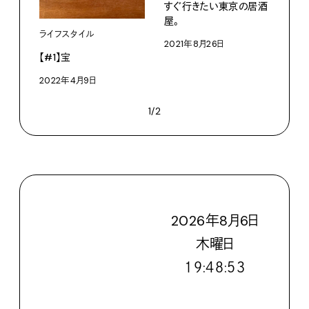
すぐ行きたい東京の居酒
屋。
ライフスタイル
2021年8月26日
【#1】宝
2022年4月9日
1/2
2026
年
8
月
6
日
木
曜日
１９:４８:５５