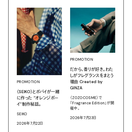
PROMOTION
PRO
だから、香りが好き。わた
カリ
しがフレグランスをまとう
をつ
理由 Created by
プ。
PROMOTION
GINZA
〈SEIKO〉とポパイが一緒
Moun
に作った “オレンジボー
〈ZOZOCOSME〉で
202
「Fragrance Edition」が開
イ”制作秘話。
催中。
SEIKO
2026年7月23日
2026年7月22日