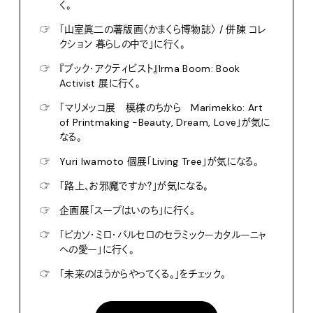
☞
「ふたりのアフリカ、手仕事の宇宙―人類学者・川田
順造と陶芸作家・小川待子のコレクション」に行く。
☞
「TOP コレクション 明日の食卓」のトークイベントが
気になる。
☞
「やなせたかし展 人生はよろこばせごっこ」に行
く。
☞
「山室眞二の薯版画〈かまくら博物誌〉 / 併陳 コレ
クション 暮らしの中で」に行く。
☞
『ブック・アクティビスト』Irma Boom: Book
Activist 展に行く。
☞
「マリメッコ展 模様のちから Marimekko: Art
of Printmaking -Beauty, Dream, Love」が気に
なる。
☞
Yuri Iwamoto 個展「Living Tree」が気になる。
☞
「路上、お邪魔ですか？」が気になる。
☞
企画展「スープはいのち」に行く。