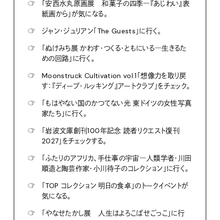
本日の予定はこちら！
☞
『おれの映画人生』を読む。
☞
20:00〜NHK Eテレ『日曜美術館』を見る。
☞
「安西水丸原画展 和菓子の四季―『あじわい』表
紙画から」が気になる。
☞
ジャン・ジュリアン「The Guests」に行く。
☞
「ぬけみち展 かわす・つくる・ともにいる―生きるた
めの回路」に行く。
☞
Moonstruck Cultivation vol.1「想像力を取り戻
す：『ディープ・ルッキング』アートクラブ」をチェック。
☞
「もはやない国のかつてない光 東ドイツの女性写真
家たち」に行く。
☞
「岩波文庫創刊100年記念 読者リクエスト復刊
2027」をチェックする。