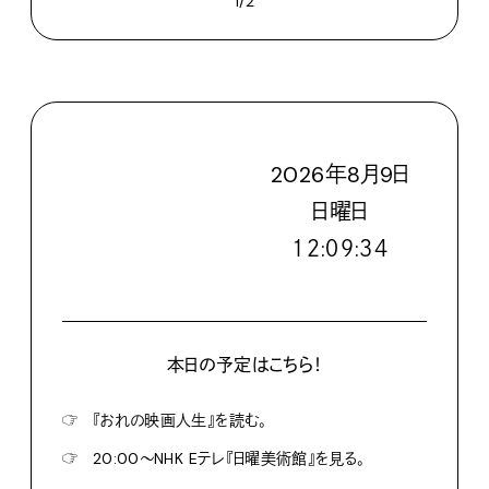
手記。Vol.1
写真・文／ドナルドDEATH
2021年10月29日
1/2
2026
年
8
月
9
日
日
曜日
１２:０９:３６