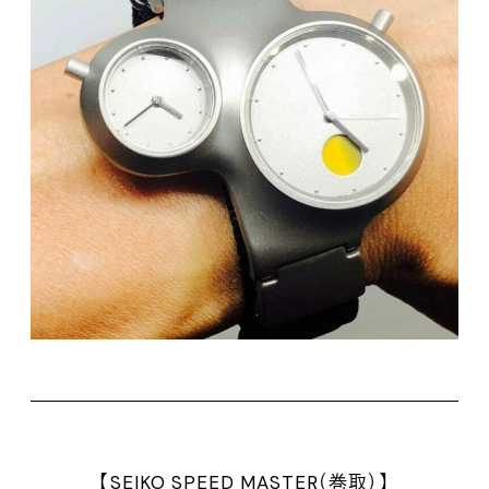
【SEIKO SPEED MASTER（巻取）】